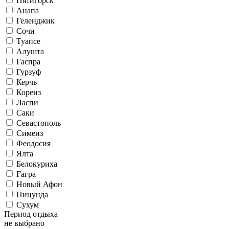
Пятигорск
Анапа
Геленджик
Сочи
Туапсе
Алушта
Гаспра
Гурзуф
Керчь
Кореиз
Ласпи
Саки
Севастополь
Симеиз
Феодосия
Ялта
Белокуриха
Гагра
Новый Афон
Пицунда
Сухум
Период отдыха
не выбрано