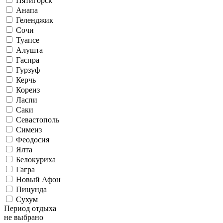
Пятигорск
Анапа
Геленджик
Сочи
Туапсе
Алушта
Гаспра
Гурзуф
Керчь
Кореиз
Ласпи
Саки
Севастополь
Симеиз
Феодосия
Ялта
Белокуриха
Гагра
Новый Афон
Пицунда
Сухум
Период отдыха
не выбрано