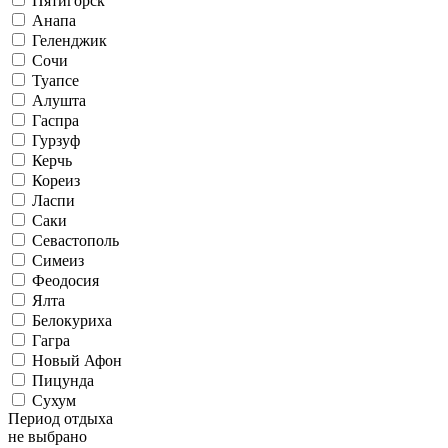
Пятигорск
Анапа
Геленджик
Сочи
Туапсе
Алушта
Гаспра
Гурзуф
Керчь
Кореиз
Ласпи
Саки
Севастополь
Симеиз
Феодосия
Ялта
Белокуриха
Гагра
Новый Афон
Пицунда
Сухум
Период отдыха
не выбрано