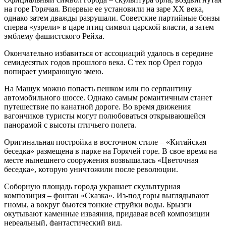
на горе Горячая. Впервые ее установили на заре XX века,
однако затем дважды разрушали. Советские партийные бонзы
сперва «узрели» в царе птиц символ царской власти, а затем
эмблему фашистского Рейха.
Окончательно избавиться от ассоциаций удалось в середине
семидесятых годов прошлого века. С тех пор Орел гордо
попирает умирающую змею.
На Машук можно попасть пешком или по серпантину
автомобильного шоссе. Однако самым романтичным станет
путешествие по канатной дороге. Во время движения
вагончиков туристы могут полюбоваться открывающейся
панорамой с высоты птичьего полета.
Оригинальная постройка в восточном стиле – «Китайская
беседка» размещена в парке на Горячей горе. В свое время на
месте нынешнего сооружения возвышалась «Цветочная
беседка», которую уничтожили после революции.
Соборную площадь города украшает скульптурная
композиция – фонтан «Сказка». Из-под горы выглядывают
гномы, а вокруг бьются тонкие струйки воды. Брызги
окутывают каменные изваяния, придавая всей композиции
нереальный, фантастический вид.