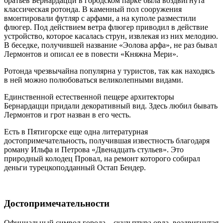
братьев Бернардацци в городском парке была воздвигнута
классическая ротонда. В каменный пол сооружения
вмонтировали футляр с арфами, а на куполе разместили
флюгер. Под действием ветра флюгер приводил в действие
устройство, которое касалась струн, извлекая из них мелодию.
В беседке, получившей название «Эолова арфа», не раз бывал
Лермонтов и описал ее в повести «Княжна Мери».
Ротонда чрезвычайна популярна у туристов, так как находясь
в ней можно полюбоваться великолепными видами.
Единственной естественной пещере архитекторы
Бернардацци придали декоративный вид. Здесь любил бывать
Лермонтов и грот назван в его честь.
Есть в Пятигорске еще одна литературная
достопримечательность, получившая известность благодаря
роману Ильфа и Петрова «Двенадцать стульев». Это
природный колодец Провал, на ремонт которого собирал
деньги турецкоподданный Остап Бендер.
Достопримечательности
Официальный символ города – скульптура орла, воздвигнутая