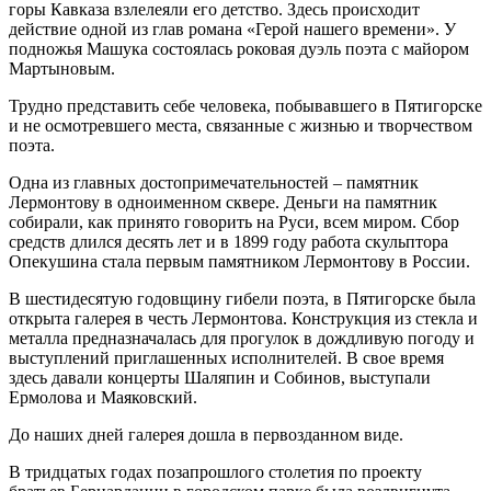
горы Кавказа взлелеяли его детство. Здесь происходит
действие одной из глав романа «Герой нашего времени». У
подножья Машука состоялась роковая дуэль поэта с майором
Мартыновым.
Трудно представить себе человека, побывавшего в Пятигорске
и не осмотревшего места, связанные с жизнью и творчеством
поэта.
Одна из главных достопримечательностей – памятник
Лермонтову в одноименном сквере. Деньги на памятник
собирали, как принято говорить на Руси, всем миром. Сбор
средств длился десять лет и в 1899 году работа скульптора
Опекушина стала первым памятником Лермонтову в России.
В шестидесятую годовщину гибели поэта, в Пятигорске была
открыта галерея в честь Лермонтова. Конструкция из стекла и
металла предназначалась для прогулок в дождливую погоду и
выступлений приглашенных исполнителей. В свое время
здесь давали концерты Шаляпин и Собинов, выступали
Ермолова и Маяковский.
До наших дней галерея дошла в первозданном виде.
В тридцатых годах позапрошлого столетия по проекту