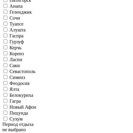
Пятигорск
Анапа
Геленджик
Сочи
Туапсе
Алушта
Гаспра
Гурзуф
Керчь
Кореиз
Ласпи
Саки
Севастополь
Симеиз
Феодосия
Ялта
Белокуриха
Гагра
Новый Афон
Пицунда
Сухум
Период отдыха
не выбрано