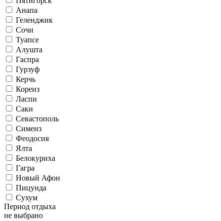
Пятигорск
Анапа
Геленджик
Сочи
Туапсе
Алушта
Гаспра
Гурзуф
Керчь
Кореиз
Ласпи
Саки
Севастополь
Симеиз
Феодосия
Ялта
Белокуриха
Гагра
Новый Афон
Пицунда
Сухум
Период отдыха
не выбрано