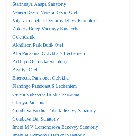
Starinnaya Anapa Sanatoriy
Venera Resort Venera Resort Otel
Vityaz Lechebno Ozdorovitelnyy Kompleks
Zolotoy Bereg Voennyy Sanatoriy
Gelendzhik
Akhilleon Park Butik Otel
Alfa Pansionat Otdykha S Lecheniem
Arkhipo Osipovka Sanatoriy
Azariya Otel
Energetik Pansionat Otdykha
Flamingo Pansionat S Lecheniem
Gelendzhikskaya Bukhta Pansionat
Gloriya Pansionat
Golubaya Bukhta Tuberkuleznyy Sanatoriy
Golubaya Dal Sanatoriy
Imeni M V Lomonosova Bazovyy Sanatoriy
Imeni N I Pirogova Detskiy Sanatoriy