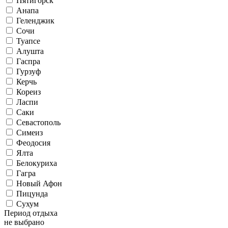
Пятигорск
Анапа
Геленджик
Сочи
Туапсе
Алушта
Гаспра
Гурзуф
Керчь
Кореиз
Ласпи
Саки
Севастополь
Симеиз
Феодосия
Ялта
Белокуриха
Гагра
Новый Афон
Пицунда
Сухум
Период отдыха
не выбрано