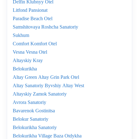
Delfin Klubnyy Otel
Litfond Pansionat
Paradise Beach Otel
Samshitovaya Roshcha Sanatoriy
Sukhum
Comfort Komfort Otel
Vesna Vesna Otel
Altayskiy Kray
Belokurikha
Altay Green Altay Grin Park Otel
Altay Sanatoriy Byvshiy Altay West
Altayskiy Zamok Sanatoriy
Avrora Sanatoriy
Bavarenok Gostinitsa
Belokur Sanatoriy
Belokurikha Sanatoriy
Belokurikha Village Baza Otdykha