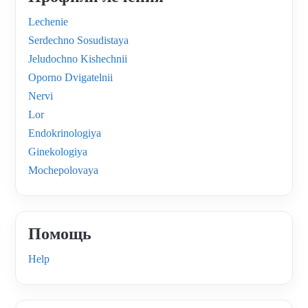
Lechenie
Serdechno Sosudistaya
Jeludochno Kishechnii
Oporno Dvigatelnii
Nervi
Lor
Endokrinologiya
Ginekologiya
Mochepolovaya
Помощь
Help