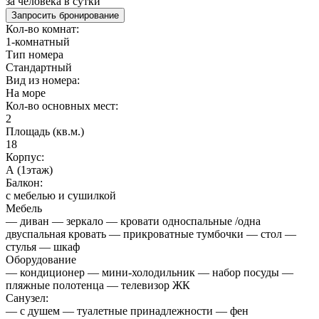
за человека в сутки
Запросить бронирование
Кол-во комнат:
1-комнатный
Тип номера
Стандартный
Вид из номера:
На море
Кол-во основных мест:
2
Площадь (кв.м.)
18
Корпус:
А (1этаж)
Балкон:
с мебелью и сушилкой
Мебель
— диван — зеркало — кровати односпальные /одна
двуспальная кровать — прикроватные тумбочки — стол —
стулья — шкаф
Оборудование
— кондиционер — мини-холодильник — набор посуды —
пляжные полотенца — телевизор ЖК
Санузел:
— с душем — туалетные принадлежности — фен