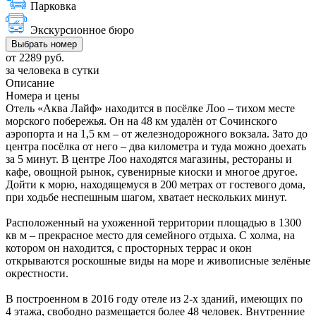
Парковка
Экскурсионное бюро
Выбрать номер
от 2289 руб.
за человека в сутки
Описание
Номера и цены
Отель «Аква Лайф» находится в посёлке Лоо – тихом месте
морского побережья. Он на 48 км удалён от Сочинского
аэропорта и на 1,5 км – от железнодорожного вокзала. Зато до
центра посёлка от него – два километра и туда можно доехать
за 5 минут. В центре Лоо находятся магазины, рестораны и
кафе, овощной рынок, сувенирные киоски и многое другое.
Дойти к морю, находящемуся в 200 метрах от гостевого дома,
при ходьбе неспешным шагом, хватает нескольких минут.
Расположенный на ухоженной территории площадью в 1300
кв м – прекрасное место для семейного отдыха. С холма, на
котором он находится, с просторных террас и окон
открываются роскошные виды на море и живописные зелёные
окрестности.
В построенном в 2016 году отеле из 2-х зданий, имеющих по
4 этажа, свободно размещается более 48 человек. Внутренние