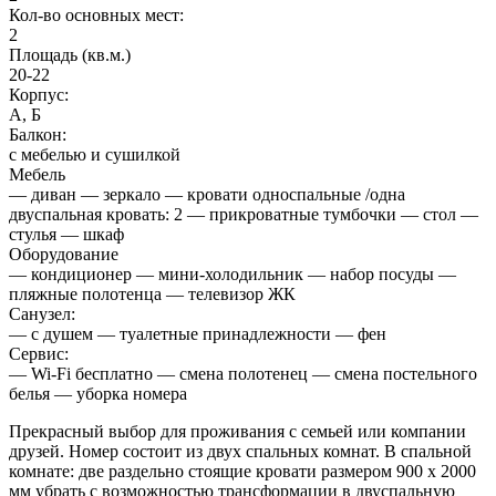
Кол-во основных мест:
2
Площадь (кв.м.)
20-22
Корпус:
А, Б
Балкон:
с мебелью и сушилкой
Мебель
— диван — зеркало — кровати односпальные /одна
двуспальная кровать: 2 — прикроватные тумбочки — стол —
стулья — шкаф
Оборудование
— кондиционер — мини-холодильник — набор посуды —
пляжные полотенца — телевизор ЖК
Санузел:
— с душем — туалетные принадлежности — фен
Сервис:
— Wi-Fi бесплатно — смена полотенец — смена постельного
белья — уборка номера
Прекрасный выбор для проживания с семьей или компании
друзей. Номер состоит из двух спальных комнат. В спальной
комнате: две раздельно стоящие кровати размером 900 х 2000
мм убрать с возможностью трансформации в двуспальную