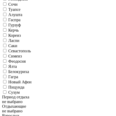
Сочи
Туапсе
Алушта
Гаспра
Гурзуф
Керчь
Кореиз
Ласпи
Саки
Севастополь
Симеиз
Феодосия
Ялта
Белокуриха
Гагра
Новый Афон
Пицунда
Сухум
Период отдыха
не выбрано
Отдыхающие
не выбрано
Взрослых