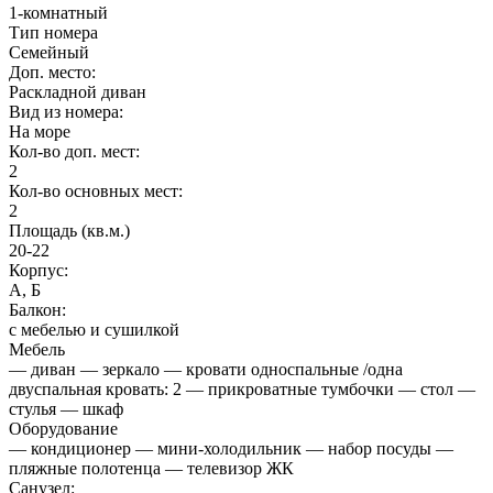
1-комнатный
Тип номера
Семейный
Доп. место:
Раскладной диван
Вид из номера:
На море
Кол-во доп. мест:
2
Кол-во основных мест:
2
Площадь (кв.м.)
20-22
Корпус:
А, Б
Балкон:
с мебелью и сушилкой
Мебель
— диван — зеркало — кровати односпальные /одна
двуспальная кровать: 2 — прикроватные тумбочки — стол —
стулья — шкаф
Оборудование
— кондиционер — мини-холодильник — набор посуды —
пляжные полотенца — телевизор ЖК
Санузел: