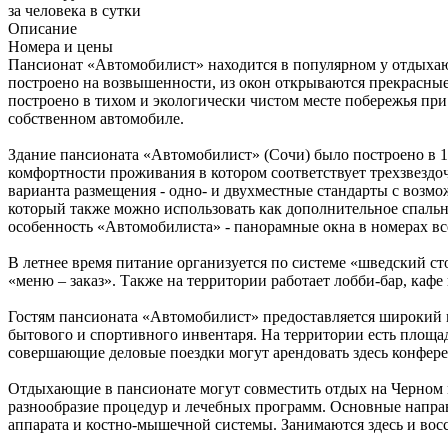
за человека в сутки
Описание
Номера и цены
Пансионат «Автомобилист» находится в популярном у отдыхающ
построено на возвышенности, из окон открываются прекрасные 
построено в тихом и экологически чистом месте побережья при
собственном автомобиле.
Здание пансионата «Автомобилист» (Сочи) было построено в 19
комфортности проживания в котором соответствует трехзвездо
варианта размещения - одно- и двухместные стандарты с возм
который также можно использовать как дополнительное спально
особенность «Автомобилиста» - панорамные окна в номерах вс
В летнее время питание организуется по системе «шведский с
«меню – заказ». Также на территории работает лобби-бар, кафе 
Гостям пансионата «Автомобилист» предоставляется широкий в
бытового и спортивного инвентаря. На территории есть площад
совершающие деловые поездки могут арендовать здесь конфер
Отдыхающие в пансионате могут совместить отдых на Черном м
разнообразие процедур и лечебных программ. Основные направ
аппарата и костно-мышечной системы. Занимаются здесь и вос