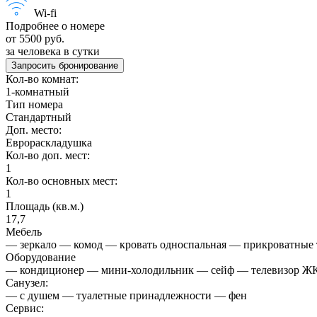
Wi-fi
Подробнее о номере
от 5500 руб.
за человека в сутки
Запросить бронирование
Кол-во комнат:
1-комнатный
Тип номера
Стандартный
Доп. место:
Еврораскладушка
Кол-во доп. мест:
1
Кол-во основных мест:
1
Площадь (кв.м.)
17,7
Мебель
— зеркало — комод — кровать односпальная — прикроватные 
Оборудование
— кондиционер — мини-холодильник — сейф — телевизор Ж
Санузел:
— с душем — туалетные принадлежности — фен
Сервис: