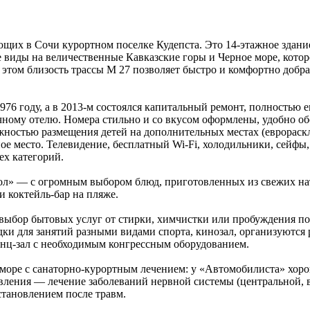
их в Сочи курортном поселке Кудепста. Это 14-этажное здание
виды на величественные Кавказские горы и Черное море, которо
 этом близость трассы М 27 позволяет быстро и комфортно добра
76 году, а в 2013-м состоялся капитальный ремонт, полностью 
чному отелю. Номера стильно и со вкусом оформлены, удобно о
ожностью размещения детей на дополнительных местах (еврораск
е место. Телевидение, бесплатный Wi-Fi, холодильники, сейфы, 
ех категорий.
тол» — с огромным выбором блюд, приготовленных из свежих на
и коктейль-бар на пляже.
ыбор бытовых услуг от стирки, химчистки или пробуждения по 
ки для занятий разными видами спорта, кинозал, организуются 
енц-зал с необходимым конгрессным оборудованием.
оре с санаторно-курортным лечением: у «Автомобилиста» хорош
ления — лечение заболеваний нервной системы (центральной, в
становлением после травм.