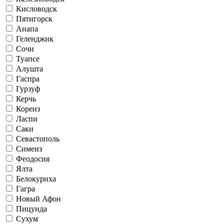
Кисловодск
Пятигорск
Анапа
Геленджик
Сочи
Туапсе
Алушта
Гаспра
Гурзуф
Керчь
Кореиз
Ласпи
Саки
Севастополь
Симеиз
Феодосия
Ялта
Белокуриха
Гагра
Новый Афон
Пицунда
Сухум