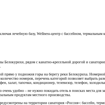
включая лечебную базу, Wellness-центр с бассейном, термальным
 Белокурихи, рядом с канатно-кресельной дорогой и санаторием
.
ий прямо у подножия горы на берегу реки Белокуриха. Номерно
оличество номеров, перечень категорий позволяет выбрать разм
, халат, тапочки, кондиционер, телевизор, телефон, холодильни
то очень удобно – не нужно покидать отель в поисках места для 
ральным продуктам местного производства.
редусмотрены на территории санатория «Россия»: бассейн, термо