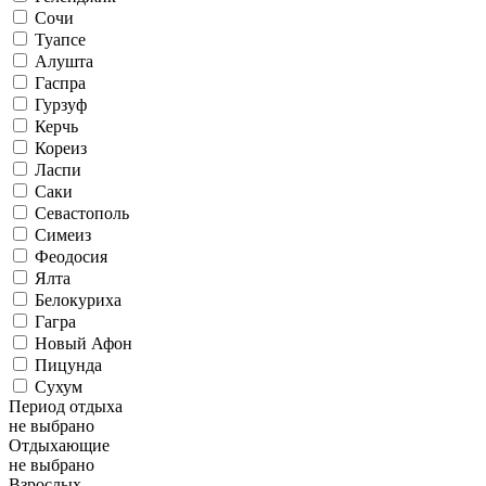
Сочи
Туапсе
Алушта
Гаспра
Гурзуф
Керчь
Кореиз
Ласпи
Саки
Севастополь
Симеиз
Феодосия
Ялта
Белокуриха
Гагра
Новый Афон
Пицунда
Сухум
Период отдыха
не выбрано
Отдыхающие
не выбрано
Взрослых