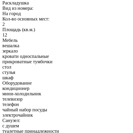
Раскладушка
Вид из номера:
На город
Кол-во основных мест:
2
Площадь (кв.м.)
12
Мебель
вешалка
зеркало
кровати односпальные
прикроватные тумбочки
стол
стулья
шкаф
Оборудование
кондиционер
мини-холодильник
телевизор
телефон
чайный набор посуды
электрочайник
Санузел:
с душем
туалетные принадлежности