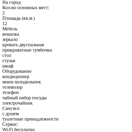
На город
Кол-во основных мест:
2
Площадь (кв.м.)
12
Мебель
вешалка
зеркало
кровать двуспальная
прикроватные тумбочки
стол
стулья
шкаф
Оборудование
кондиционер
мини-холодильник
телевизор
телефон
чайный набор посуды
электрочайник
Санузел:
с душем
туалетные принадлежности
Сервис:
Wi-Fi бесплатно