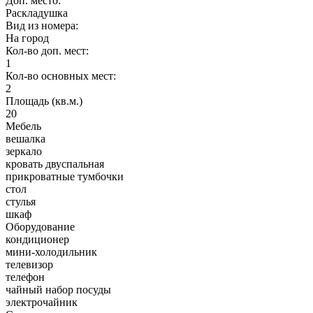
Доп. место:
Раскладушка
Вид из номера:
На город
Кол-во доп. мест:
1
Кол-во основных мест:
2
Площадь (кв.м.)
20
Мебель
вешалка
зеркало
кровать двуспальная
прикроватные тумбочки
стол
стулья
шкаф
Оборудование
кондиционер
мини-холодильник
телевизор
телефон
чайный набор посуды
электрочайник