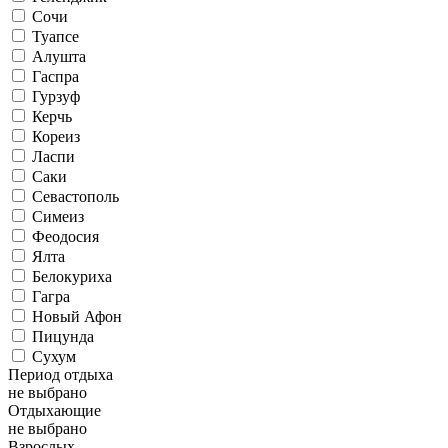
Сочи
Туапсе
Алушта
Гаспра
Гурзуф
Керчь
Кореиз
Ласпи
Саки
Севастополь
Симеиз
Феодосия
Ялта
Белокуриха
Гагра
Новый Афон
Пицунда
Сухум
Период отдыха
не выбрано
Отдыхающие
не выбрано
Взрослых