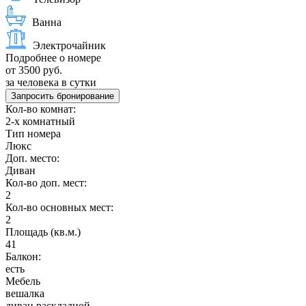
Ванна
Электрочайник
Подробнее о номере
от 3500 руб.
за человека в сутки
Запросить бронирование
Кол-во комнат:
2-х комнатный
Тип номера
Люкс
Доп. место:
Диван
Кол-во доп. мест:
2
Кол-во основных мест:
2
Площадь (кв.м.)
41
Балкон:
есть
Мебель
вешалка
диван раскладной