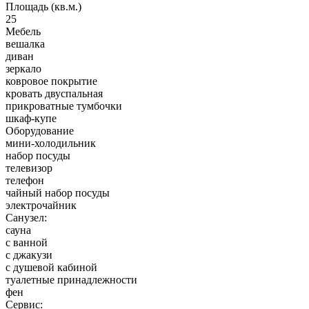
Площадь (кв.м.)
25
Мебель
вешалка
диван
зеркало
ковровое покрытие
кровать двуспальная
прикроватные тумбочки
шкаф-купе
Оборудование
мини-холодильник
набор посуды
телевизор
телефон
чайный набор посуды
электрочайник
Санузел:
сауна
с ванной
с джакузи
с душевой кабиной
туалетные принадлежности
фен
Сервис: