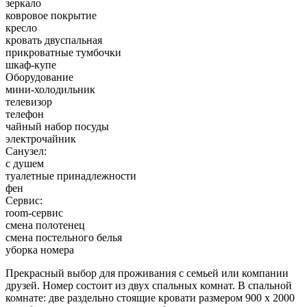
зеркало
ковровое покрытие
кресло
кровать двуспальная
прикроватные тумбочки
шкаф-купе
Оборудование
мини-холодильник
телевизор
телефон
чайный набор посуды
электрочайник
Санузел:
с душем
туалетные принадлежности
фен
Сервис:
room-сервис
смена полотенец
смена постельного белья
уборка номера
Прекрасный выбор для проживания с семьей или компании
друзей. Номер состоит из двух спальных комнат. В спальной
комнате: две раздельно стоящие кровати размером 900 х 2000