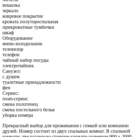
вешалка
зеркало
ковровое покрытие
кровать полутороспальная
прикроватные тумбочки
шкаф
Оборудование
мини-холодильник
телевизор
телефон
чайный набор посуды
электрочайник
Санузел:
с душем
туалетные принадлежности
фен
Сервис:
room-сервис
смена полотенец
смена постельного белья
уборка номера
Прекрасный выбор для проживания с семьей или компании
друзей. Номер состоит из двух спальных комнат. В спальной
комнате: две раздельно стоящие кровати размером 900 х 2000