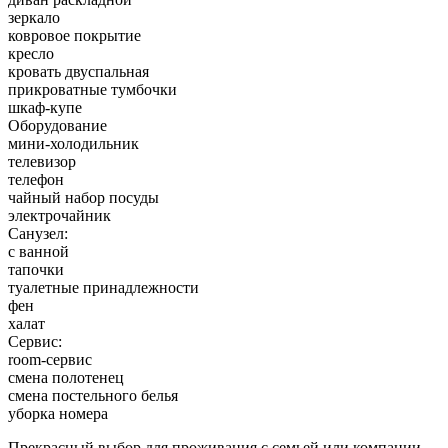
зеркало
ковровое покрытие
кресло
кровать двуспальная
прикроватные тумбочки
шкаф-купе
Оборудование
мини-холодильник
телевизор
телефон
чайный набор посуды
электрочайник
Санузел:
с ванной
тапочки
туалетные принадлежности
фен
халат
Сервис:
room-сервис
смена полотенец
смена постельного белья
уборка номера
Прекрасный выбор для проживания с семьей или компании