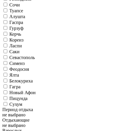
Сочи
Туапсе
Алушта
Гаспра
Гурзуф
Керчь
Кореиз
Ласпи
Саки
Севастополь
Симеиз
Феодосия
Ялта
Белокуриха
Гагра
Новый Афон
Пицунда
Сухум
Период отдыха
не выбрано
Отдыхающие
не выбрано
Взрослых