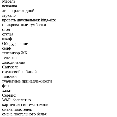
Мебель
вешалка
диван раскладной
зеркало
кровать двуспальная: king-size
прикроватные тумбочки
стол
стулья
шкаф
Оборудование
сейф
телевизор ЖК
телефон
холодильник
Санузел:
с душевой кабиной
тапочки
туалетные принадлежности
фен
халат
Сервис:
Wi-Fi бесплатно
карточная система замков
смена полотенец
смена постельного белья