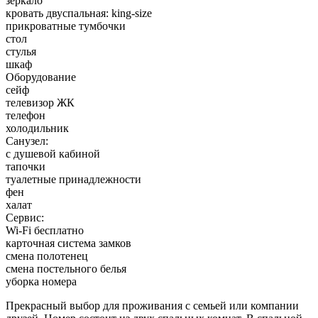
зеркало
кровать двуспальная: king-size
прикроватные тумбочки
стол
стулья
шкаф
Оборудование
сейф
телевизор ЖК
телефон
холодильник
Санузел:
с душевой кабиной
тапочки
туалетные принадлежности
фен
халат
Сервис:
Wi-Fi бесплатно
карточная система замков
смена полотенец
смена постельного белья
уборка номера
Прекрасный выбор для проживания с семьей или компании