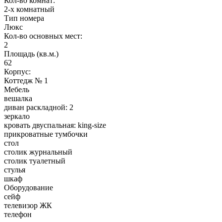
Кол-во комнат:
2-х комнатный
Тип номера
Люкс
Кол-во основных мест:
2
Площадь (кв.м.)
62
Корпус:
Коттедж № 1
Мебель
вешалка
диван раскладной: 2
зеркало
кровать двуспальная: king-size
прикроватные тумбочки
стол
столик журнальный
столик туалетный
стулья
шкаф
Оборудование
сейф
телевизор ЖК
телефон