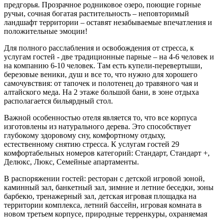
предгорья. Прозрачное родниковое озеро, поющие горные
ручьи, сочная богатая растительность – неповторимый
ландшафт территории – оставят незабываемые впечатления и
положительные эмоции!
Для полного расслабления и освобождения от стресса, к
услугам гостей - две традиционные парные – на 4-6 человек и
на компанию 6-10 человек. Там есть купели-перевертыши,
березовые веники, душ и все то, что нужно для хорошего
самочувствия: от тапочек и полотенец до травяного чая и
алтайского меда. На 2 этаже большой бани, в зоне отдыха
располагается бильярдный стол.
Важной особенностью отеля является то, что все корпуса
изготовлены из натурального дерева. Это способствует
глубокому здоровому сну, комфортному отдыху,
естественному снятию стресса. К услугам гостей 29
комфортабельных номеров категорий: Стандарт, Стандарт +,
Делюкс, Люкс, Семейные апартаменты.
В распоряжении гостей: ресторан с детской игровой зоной,
каминный зал, банкетный зал, зимние и летние беседки, зоны
барбекю, тренажерный зал, детская игровая площадка на
территории комплекса, летний бассейн, игровая комната в
новом третьем корпусе, природные терренкуры, охраняемая