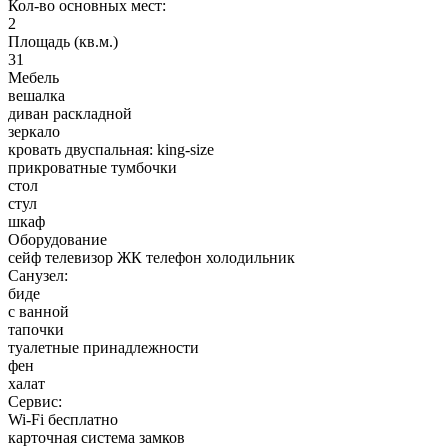
Кол-во основных мест:
2
Площадь (кв.м.)
31
Мебель
вешалка
диван раскладной
зеркало
кровать двуспальная: king-size
прикроватные тумбочки
стол
стул
шкаф
Оборудование
сейф телевизор ЖК телефон холодильник
Санузел:
биде
с ванной
тапочки
туалетные принадлежности
фен
халат
Сервис:
Wi-Fi бесплатно
карточная система замков