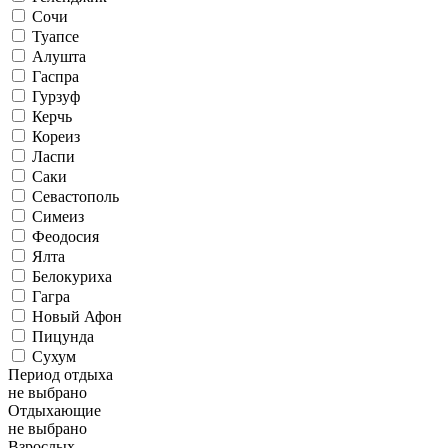
Сочи
Туапсе
Алушта
Гаспра
Гурзуф
Керчь
Кореиз
Ласпи
Саки
Севастополь
Симеиз
Феодосия
Ялта
Белокуриха
Гагра
Новый Афон
Пицунда
Сухум
Период отдыха
не выбрано
Отдыхающие
не выбрано
Взрослых