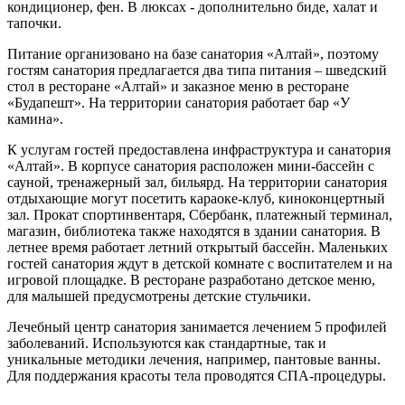
кондиционер, фен. В люксах - дополнительно биде, халат и
тапочки.
Питание организовано на базе санатория «Алтай», поэтому
гостям санатория предлагается два типа питания – шведский
стол в ресторане «Алтай» и заказное меню в ресторане
«Будапешт». На территории санатория работает бар «У
камина».
К услугам гостей предоставлена инфраструктура и санатория
«Алтай». В корпусе санатория расположен мини-бассейн с
сауной, тренажерный зал, бильярд. На территории санатория
отдыхающие могут посетить караоке-клуб, киноконцертный
зал. Прокат спортинвентаря, Сбербанк, платежный терминал,
магазин, библиотека также находятся в здании санатория. В
летнее время работает летний открытый бассейн. Маленьких
гостей санатория ждут в детской комнате с воспитателем и на
игровой площадке. В ресторане разработано детское меню,
для малышей предусмотрены детские стульчики.
Лечебный центр санатория занимается лечением 5 профилей
заболеваний. Используются как стандартные, так и
уникальные методики лечения, например, пантовые ванны.
Для поддержания красоты тела проводятся СПА-процедуры.