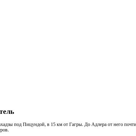
тель
адзы под Пицундой, в 15 км от Гагры. До Адлера от него почти 
тров.