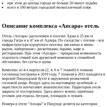
при этом до центра города не больше 20 минут ходьбы
всего в 100 метрах городской мелкогалечный пляж
Описание комплекса «Апсара» отель
Отель «Апсара» расположен в поселке Лдзаа в 25 км от
города Гагра и в 47 км от Адлера. По соседству с отелем – вся
инфраструктура курортного поселка: магазины и мини-
рынок, набережная с дискотеками, барами, кафе и
ресторанами. При этом «Апсара» – прекрасная возможность
отдохнуть семьей или дружеской компании в спокойной
обстановке, без суеты и шума.
Комплекс из 4-х корпусов (2, 4, 6 и 7 этажей) 6 этажная
гостиница построена в 2019 году, 7 этажная в 2011 находятся в
морской Пицундской бухте в окружении реликтовой
сосновой рощи. Воздух здесь по-настоящему целебный, а
окрестности впечатляют живописностью. Территория отеля
закрыта от посторонних. Здесь много зелени, приятных
уголков для отдыха, беседок, площадок и лужаек.
Номера в отеле “Апсара” в Пицунде делятся на категории