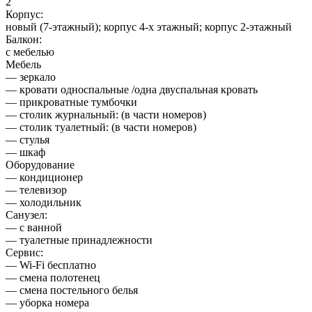
2
Корпус:
новый (7-этажный); корпус 4-х этажный; корпус 2-этажный
Балкон:
с мебелью
Мебель
— зеркало
— кровати односпальные /одна двуспальная кровать
— прикроватные тумбочки
— столик журнальный: (в части номеров)
— столик туалетный: (в части номеров)
— стулья
— шкаф
Оборудование
— кондиционер
— телевизор
— холодильник
Санузел:
— с ванной
— туалетные принадлежности
Сервис:
— Wi-Fi бесплатно
— смена полотенец
— смена постельного белья
— уборка номера