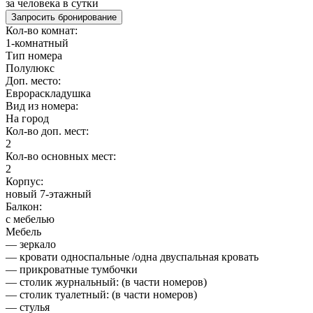
за человека в сутки
Запросить бронирование
Кол-во комнат:
1-комнатный
Тип номера
Полулюкс
Доп. место:
Еврораскладушка
Вид из номера:
На город
Кол-во доп. мест:
2
Кол-во основных мест:
2
Корпус:
новый 7-этажный
Балкон:
с мебелью
Мебель
— зеркало
— кровати односпальные /одна двуспальная кровать
— прикроватные тумбочки
— столик журнальный: (в части номеров)
— столик туалетный: (в части номеров)
— стулья