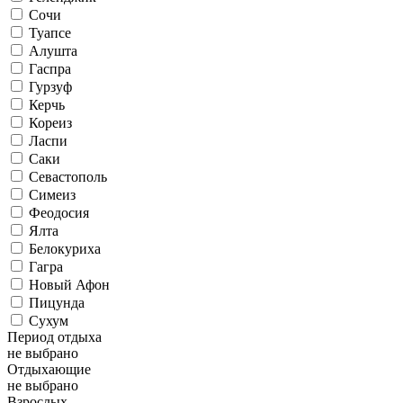
Сочи
Туапсе
Алушта
Гаспра
Гурзуф
Керчь
Кореиз
Ласпи
Саки
Севастополь
Симеиз
Феодосия
Ялта
Белокуриха
Гагра
Новый Афон
Пицунда
Сухум
Период отдыха
не выбрано
Отдыхающие
не выбрано
Взрослых