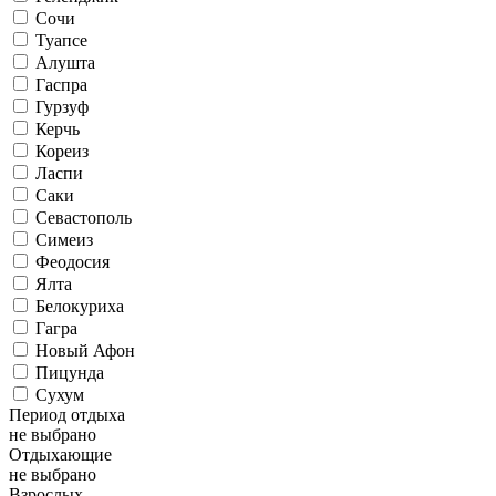
Сочи
Туапсе
Алушта
Гаспра
Гурзуф
Керчь
Кореиз
Ласпи
Саки
Севастополь
Симеиз
Феодосия
Ялта
Белокуриха
Гагра
Новый Афон
Пицунда
Сухум
Период отдыха
не выбрано
Отдыхающие
не выбрано
Взрослых