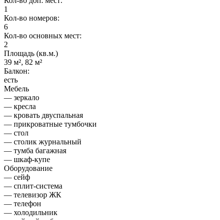
Кол-во доп. мест:
1
Кол-во номеров:
6
Кол-во основных мест:
2
Площадь (кв.м.)
39 м², 82 м²
Балкон:
есть
Мебель
— зеркало
— кресла
— кровать двуспальная
— прикроватные тумбочки
— стол
— столик журнальный
— тумба багажная
— шкаф-купе
Оборудование
— сейф
— сплит-система
— телевизор ЖК
— телефон
— холодильник