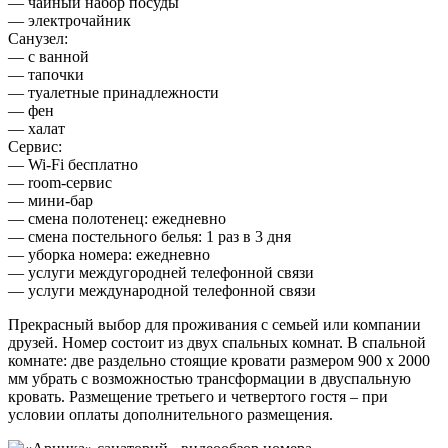
— чайный набор посуды
— электрочайник
Санузел:
— с ванной
— тапочки
— туалетные принадлежности
— фен
— халат
Сервис:
— Wi-Fi бесплатно
— room-сервис
— мини-бар
— смена полотенец: ежедневно
— смена постельного белья: 1 раз в 3 дня
— уборка номера: ежедневно
— услуги междугородней телефонной связи
— услуги международной телефонной связи
Прекрасный выбор для проживания с семьей или компании
друзей. Номер состоит из двух спальных комнат. В спальной
комнате: две раздельно стоящие кровати размером 900 х 2000
мм убрать с возможностью трансформации в двуспальную
кровать. Размещение третьего и четвертого гостя – при
условии оплаты дополнительного размещения.