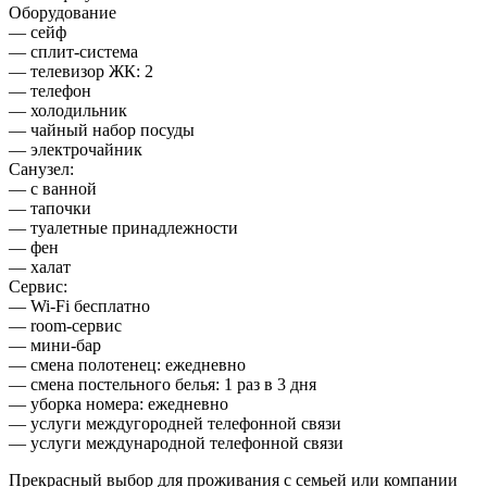
Оборудование
— сейф
— сплит-система
— телевизор ЖК: 2
— телефон
— холодильник
— чайный набор посуды
— электрочайник
Санузел:
— с ванной
— тапочки
— туалетные принадлежности
— фен
— халат
Сервис:
— Wi-Fi бесплатно
— room-сервис
— мини-бар
— смена полотенец: ежедневно
— смена постельного белья: 1 раз в 3 дня
— уборка номера: ежедневно
— услуги междугородней телефонной связи
— услуги международной телефонной связи
Прекрасный выбор для проживания с семьей или компании