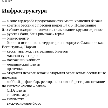
Carte»
Инфраструктура
— в зоне гардероба предоставляются места хранения багажа
— крытый бассейн с пресной водой 14 х 6. Пользование
бассейном входит в стоимость, пользование круглогодичное
— русская баня, баня римская - терма
— бизнес-центр
— бювет и источник на территории в корпусе: Славяновская,
Ессентуки-4, Нарзан
— кассы: ава, ж/д, театральных билетов
— магазин сувениров
— массажный кабинет
— медицинский центр
— прачечная
— открытая неохраняемая и открытая охраняемые бесплатные
парковки
— лобби-бар, фитобар, ресторан, основной ресторан: питание
по системе «меню – заказ»
— СПА-центр
— спелеокамера
— химчмстка
— экскурсионное бюро