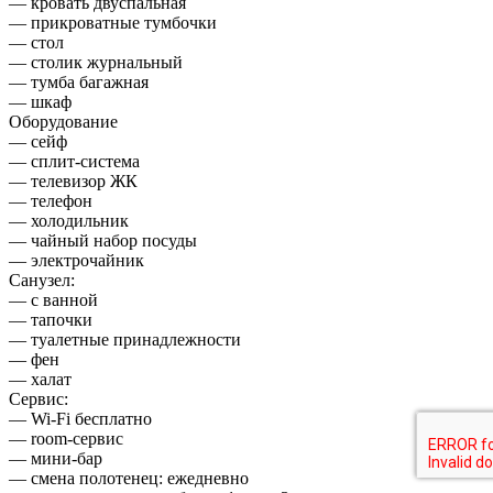
— кровать двуспальная
— прикроватные тумбочки
— стол
— столик журнальный
— тумба багажная
— шкаф
Оборудование
— сейф
— сплит-система
— телевизор ЖК
— телефон
— холодильник
— чайный набор посуды
— электрочайник
Санузел:
— с ванной
— тапочки
— туалетные принадлежности
— фен
— халат
Сервис:
— Wi-Fi бесплатно
— room-сервис
— мини-бар
— смена полотенец: ежедневно