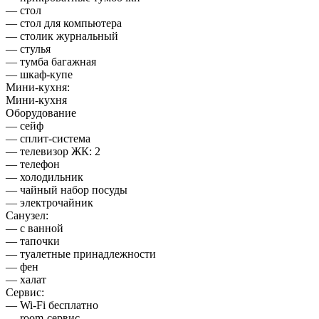
— стол
— стол для компьютера
— столик журнальный
— стулья
— тумба багажная
— шкаф-купе
Мини-кухня:
Мини-кухня
Оборудование
— сейф
— сплит-система
— телевизор ЖК: 2
— телефон
— холодильник
— чайный набор посуды
— электрочайник
Санузел:
— с ванной
— тапочки
— туалетные принадлежности
— фен
— халат
Сервис:
— Wi-Fi бесплатно
— room-сервис