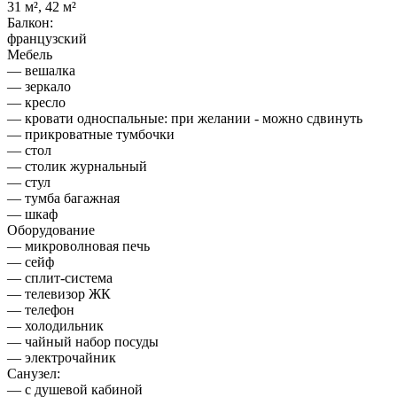
31 м², 42 м²
Балкон:
французский
Мебель
— вешалка
— зеркало
— кресло
— кровати односпальные: при желании - можно сдвинуть
— прикроватные тумбочки
— стол
— столик журнальный
— стул
— тумба багажная
— шкаф
Оборудование
— микроволновая печь
— сейф
— сплит-система
— телевизор ЖК
— телефон
— холодильник
— чайный набор посуды
— электрочайник
Санузел:
— с душевой кабиной