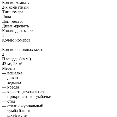
Кол-во комнат:
2-х комнатный
Тип номера
Люкс
Доп. место:
Диван-кровать
Кол-во доп. мест:
1
Кол-во номеров:
11
Кол-во основных мест:
2
Площадь (кв.м.)
43 м², 23 м²
Мебель
— вешалка
— диван
— зеркало
— кресла
— кровать двуспальная
— прикроватные тумбочки
— стол
— столик журнальный
— тумба багажная
— шкаф-купе