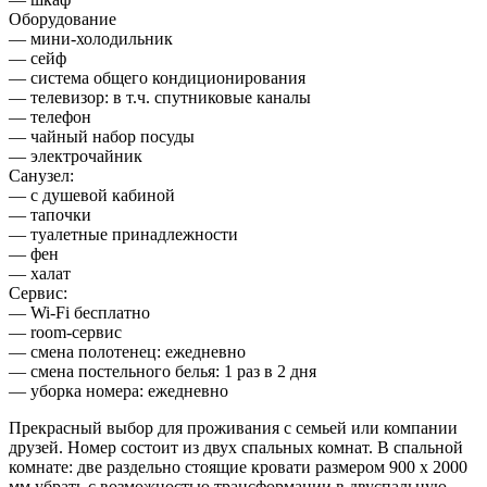
Оборудование
— мини-холодильник
— сейф
— система общего кондиционирования
— телевизор: в т.ч. спутниковые каналы
— телефон
— чайный набор посуды
— электрочайник
Санузел:
— с душевой кабиной
— тапочки
— туалетные принадлежности
— фен
— халат
Сервис:
— Wi-Fi бесплатно
— room-сервис
— смена полотенец: ежедневно
— смена постельного белья: 1 раз в 2 дня
— уборка номера: ежедневно
Прекрасный выбор для проживания с семьей или компании
друзей. Номер состоит из двух спальных комнат. В спальной
комнате: две раздельно стоящие кровати размером 900 х 2000
мм убрать с возможностью трансформации в двуспальную