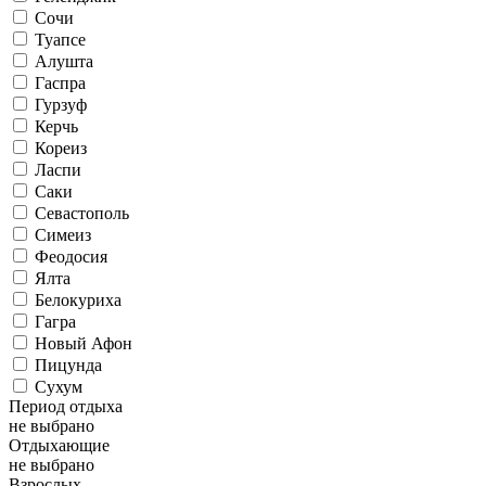
Сочи
Туапсе
Алушта
Гаспра
Гурзуф
Керчь
Кореиз
Ласпи
Саки
Севастополь
Симеиз
Феодосия
Ялта
Белокуриха
Гагра
Новый Афон
Пицунда
Сухум
Период отдыха
не выбрано
Отдыхающие
не выбрано
Взрослых