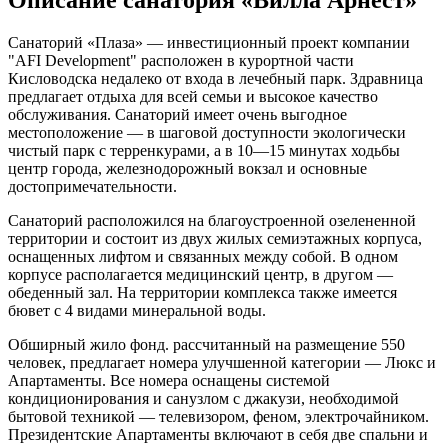
Описание санатория «Вилла Арнест»
Санаторий «Плаза» — инвестиционный проект компании
"AFI Development" расположен в курортной части
Кисловодска недалеко от входа в лечебный парк. Здравница
предлагает отдыха для всей семьи и высокое качество
обслуживания. Санаторий имеет очень выгодное
местоположение — в шаговой доступности экологически
чистый парк с терренкурами, а в 10—15 минутах ходьбы
центр города, железнодорожный вокзал и основные
достопримечательности.
Санаторий расположился на благоустроенной озелененной
территории и состоит из двух жилых семиэтажных корпуса,
оснащенных лифтом и связанных между собой. В одном
корпусе располагается медицинский центр, в другом —
обеденный зал. На территории комплекса также имеется
бювет с 4 видами минеральной воды.
Обширный жило фонд. рассчитанный на размещение 550
человек, предлагает номера улучшенной категории — Люкс и
Апартаменты. Все номера оснащены системой
кондиционирования и санузлом с джакузи, необходимой
бытовой техникой — телевизором, феном, электрочайником.
Президентские Апартаменты включают в себя две спальни и