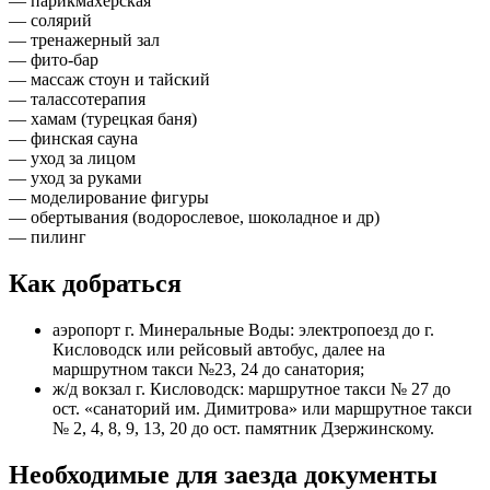
— парикмахерская
— солярий
— тренажерный зал
— фито-бар
— массаж стоун и тайский
— талассотерапия
— хамам (турецкая баня)
— финская сауна
— уход за лицом
— уход за руками
— моделирование фигуры
— обертывания (водорослевое, шоколадное и др)
— пилинг
Как добраться
аэропорт г. Минеральные Воды: электропоезд до г.
Кисловодск или рейсовый автобус, далее на
маршрутном такси №23, 24 до санатория;
ж/д вокзал г. Кисловодск: маршрутное такси № 27 до
ост. «санаторий им. Димитрова» или маршрутное такси
№ 2, 4, 8, 9, 13, 20 до ост. памятник Дзержинскому.
Необходимые для заезда документы