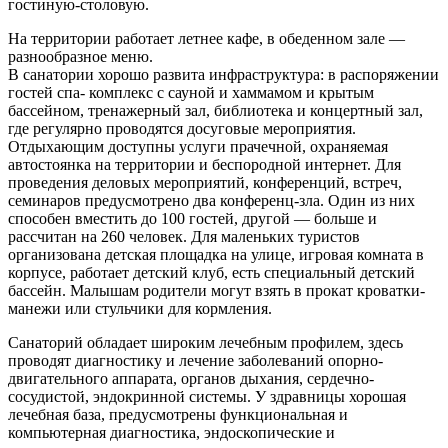
гостиную-столовую.
На территории работает летнее кафе, в обеденном зале —
разнообразное меню.
В санатории хорошо развита инфраструктура: в распоряжении
гостей спа- комплекс с сауной и хаммамом и крытым
бассейном, тренажерный зал, библиотека и концертный зал,
где регулярно проводятся досуговые мероприятия.
Отдыхающим доступны услуги прачечной, охраняемая
автостоянка на территории и беспородной интернет. Для
проведения деловых мероприятий, конференций, встреч,
семинаров предусмотрено два конференц-зла. Один из них
способен вместить до 100 гостей, другой — больше и
рассчитан на 260 человек. Для маленьких туристов
организована детская площадка на улице, игровая комната в
корпусе, работает детский клуб, есть специальный детский
бассейн. Малышам родители могут взять в прокат кроватки-
манежи или стульчики для кормления.
Санаторий обладает широким лечебным профилем, здесь
проводят диагностику и лечение заболеваний опорно-
двигательного аппарата, органов дыхания, сердечно-
сосудистой, эндокринной системы. У здравницы хорошая
лечебная база, предусмотрены функциональная и
компьютерная диагностика, эндоскопические и