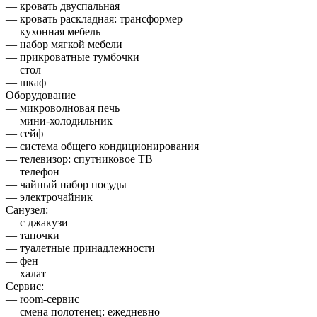
— кровать двуспальная
— кровать раскладная: трансформер
— кухонная мебель
— набор мягкой мебели
— прикроватные тумбочки
— стол
— шкаф
Оборудование
— микроволновая печь
— мини-холодильник
— сейф
— система общего кондиционирования
— телевизор: спутниковое ТВ
— телефон
— чайный набор посуды
— электрочайник
Санузел:
— с джакузи
— тапочки
— туалетные принадлежности
— фен
— халат
Сервис:
— room-сервис
— смена полотенец: ежедневно