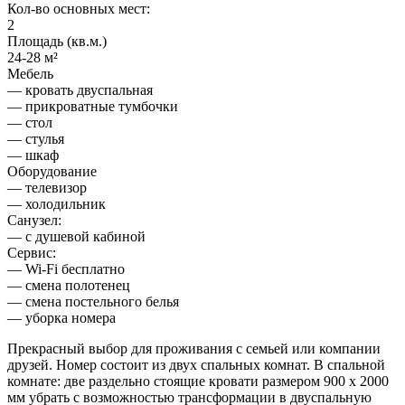
Кол-во основных мест:
2
Площадь (кв.м.)
24-28 м²
Мебель
— кровать двуспальная
— прикроватные тумбочки
— стол
— стулья
— шкаф
Оборудование
— телевизор
— холодильник
Санузел:
— с душевой кабиной
Сервис:
— Wi-Fi бесплатно
— смена полотенец
— смена постельного белья
— уборка номера
Прекрасный выбор для проживания с семьей или компании
друзей. Номер состоит из двух спальных комнат. В спальной
комнате: две раздельно стоящие кровати размером 900 х 2000
мм убрать с возможностью трансформации в двуспальную