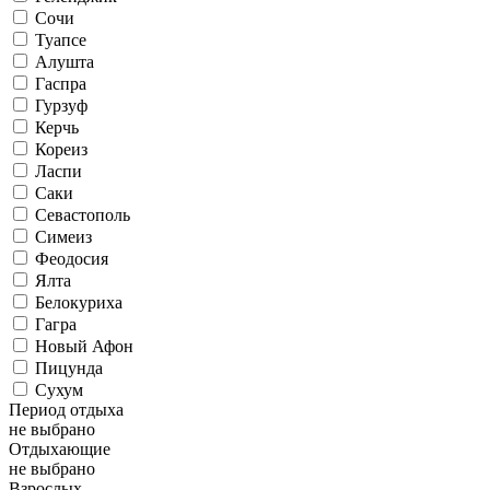
Сочи
Туапсе
Алушта
Гаспра
Гурзуф
Керчь
Кореиз
Ласпи
Саки
Севастополь
Симеиз
Феодосия
Ялта
Белокуриха
Гагра
Новый Афон
Пицунда
Сухум
Период отдыха
не выбрано
Отдыхающие
не выбрано
Взрослых