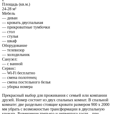
Площадь (кв.м.)
24-28 м²
Мебель
— диван
— кровать двуспальная
— прикроватные тумбочки
— стол
— стулья
— шкаф
Оборудование
— телевизор
— холодильник
Санузел:
— с ванной
Сервис:
— Wi-Fi бесплатно
— смена полотенец
— смена постельного белья
— уборка номера
Прекрасный выбор для проживания с семьей или компании
друзей. Номер состоит из двух спальных комнат. В спальной
комнате: две раздельно стоящие кровати размером 900 х 2000
мм убрать с возможностью трансформации в двуспальную
кровать. Размещение третьего и четвертого гостя – при