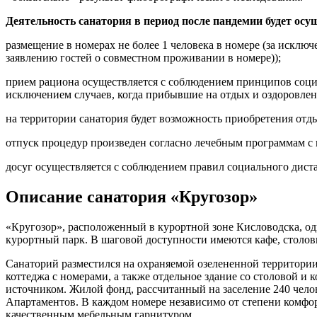
Деятельность санатория в период после пандемии будет ос
размещение в номерах не более 1 человека в номере (за искл
заявлению гостей о совместном проживании в номере));
прием рациона осуществляется с соблюдением принципов социал
исключением случаев, когда прибывшие на отдых и оздоровле
на территории санатория будет возможность приобретения отд
отпуск процедур произведен согласно лечебным программам с
досуг осуществляется с соблюдением правил социального дист
Описание санатория «Кругозор»
«Кругозор», расположенный в курортной зоне Кисловодска, оди
курортный парк. В шаговой доступности имеются кафе, столов
Санаторий разместился на охраняемой озелененной территории
коттеджа с номерами, а также отдельное здание со столовой и
источником. Жилой фонд, рассчитанный на заселение 240 чело
Апартаментов. В каждом номере независимо от степени комфор
качественным мебельным гарнитуром.