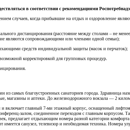
уществляться в соответствии с рекомендациями Роспотребнад
ючением случаев, когда прибывшие на отдых и оздоровление явл
ьного дистанцирования (расстояние между столами – не менее 2-х
ние являются сопровождающими или членами одной семьи);
ыхающими средств индивидуальной защиты (масок и перчаток);
 возможной корректировкой для групповых процедур.
анцирования.
н из самых благоустроенных санаториев города. Здравница нахо
ые, магазины и аптеки. До железнодорожного вокзала — 2 килом
 и включает главный 7-ми этажный корпус, оснащенный лифтом,
 конференц-залом, соединенное переходом с главным корпусом. 
век, предлагает отдыхающим номера разной категории комфорта
т имеется санузел, телевизор и необходимая техника. Номера 