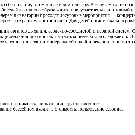
ть себе питание, в том числе и диетическое. К услугам гостей б
юбителей активного образа жизни предусмотрены спортивный и 
вечерам в санатории проходят досуговые мероприятия — концерт
ернет и охраняемая автостоянка. Для детей организована игрова
ний органов дыхания, сердечно-сосудистой и нервной систем. С
нкциональной диагностики и эндоскопических исследований. О
елечения, ингаляции минеральной водой и лекарственными трав
одит в стоимость, пользование круглогодичное
ание бассейном входит в стоимость, пользование сезонно.