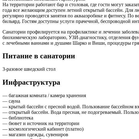
На территории работают бар и столовая, где гости могут заказа
года все желающим доступен летний открытый бассейн. Для л
регулярно проводятся занятия по аквааэробике и фитнесу. По 
бильярд. Гостям доступны услуги прачечной, беспроводной инт
Санатории профилируется на профилактике и лечении заболева
биохимическую лабораторию, УЗИ-диагностику, отделения фу
с лечебными ваннами и душами Шарко и Виши, процедуры гряз
Питание в санатории
3-разовое шведский стол
Инфраструктура
— багажная комната / камера хранения
— сауна
— крытый бассейн с пресной водой. Пользование бассейном вх
— открытый бассейн. Вода пресная, не подогреваемый. Пользов
— библиотека
— бювет и источник на территории
— космологический кабинет (платно)
— магазин одежды, сувениров