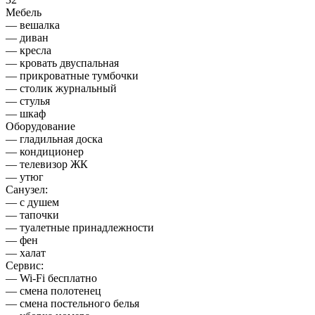
Мебель
— вешалка
— диван
— кресла
— кровать двуспальная
— прикроватные тумбочки
— столик журнальный
— стулья
— шкаф
Оборудование
— гладильная доска
— кондиционер
— телевизор ЖК
— утюг
Санузел:
— с душем
— тапочки
— туалетные принадлежности
— фен
— халат
Сервис:
— Wi-Fi бесплатно
— смена полотенец
— смена постельного белья