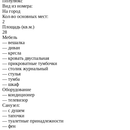
Полулюкс
Вид из номера:
На город
Кол-во основных мест:
2
Площадь (кв.м.)
28
Мебель
— вешалка
— диван
— кресла
— кровать двуспальная
— прикроватные тумбочки
— столик журнальный
— стулья
— тумба
— шкаф
Оборудование
— кондиционер
— телевизор
Санузел:
— с душем
— тапочки
— туалетные принадлежности
— фен