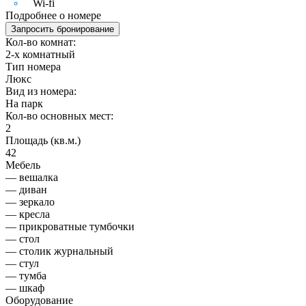
Wi-fi
Подробнее о номере
Запросить бронирование
Кол-во комнат:
2-х комнатный
Тип номера
Люкс
Вид из номера:
На парк
Кол-во основных мест:
2
Площадь (кв.м.)
42
Мебель
— вешалка
— диван
— зеркало
— кресла
— прикроватные тумбочки
— стол
— столик журнальный
— стул
— тумба
— шкаф
Оборудование