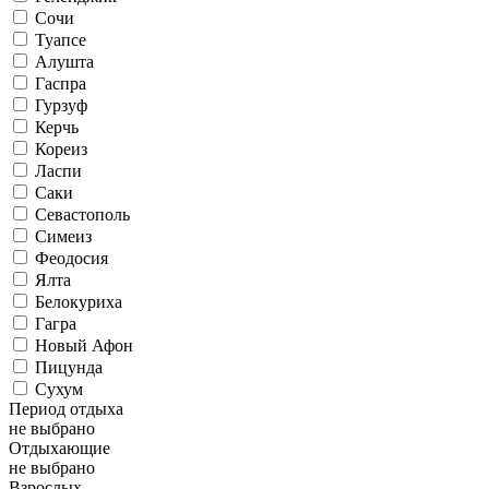
Сочи
Туапсе
Алушта
Гаспра
Гурзуф
Керчь
Кореиз
Ласпи
Саки
Севастополь
Симеиз
Феодосия
Ялта
Белокуриха
Гагра
Новый Афон
Пицунда
Сухум
Период отдыха
не выбрано
Отдыхающие
не выбрано
Взрослых