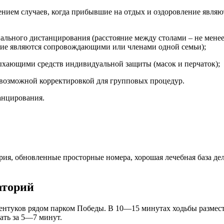
ючением случаев, когда прибывшие на отдых и оздоровление явл
ьного дистанцирования (расстояние между столами – не менее 2-х
ние являются сопровождающими или членами одной семьи);
ыхающими средств индивидуальной защиты (масок и перчаток);
 возможной корректировкой для групповых процедур.
анцирования.
ория, обновленные просторные номера, хорошая лечебная база д
аторий
ентуков рядом парком Победы. В 10—15 минутах ходьбы размес
ать за 5—7 минут.