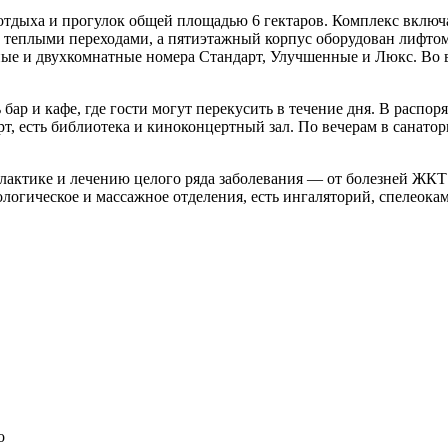
тдыха и прогулок общей площадью 6 гектаров. Комплекс включает
ой теплыми переходами, а пятиэтажный корпус оборудован лифт
е и двухкомнатные номера Стандарт, Улучшенные и Люкс. Во вс
ь бар и кафе, где гости могут перекусить в течение дня. В рас
т, есть библиотека и киноконцертный зал. По вечерам в санато
ктике и лечению целого ряда заболевания — от болезней ЖКТ 
ологическое и массажное отделения, есть ингаляторий, спелеока
о