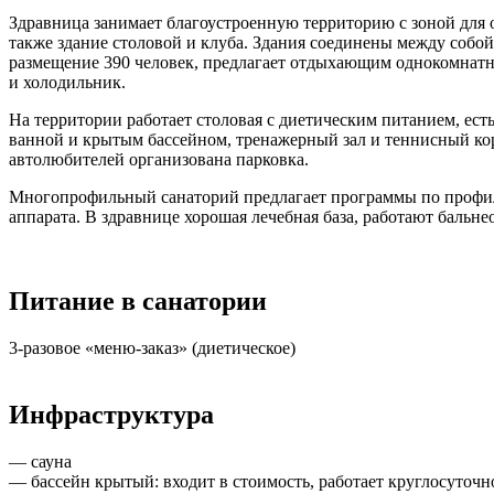
Здравница занимает благоустроенную территорию с зоной для о
также здание столовой и клуба. Здания соединены между соб
размещение 390 человек, предлагает отдыхающим однокомнатны
и холодильник.
На территории работает столовая с диетическим питанием, ест
ванной и крытым бассейном, тренажерный зал и теннисный кор
автолюбителей организована парковка.
Многопрофильный санаторий предлагает программы по профила
аппарата. В здравнице хорошая лечебная база, работают бальне
Питание в санатории
3-разовое «меню-заказ» (диетическое)
Инфраструктура
— сауна
— бассейн крытый: входит в стоимость, работает круглосуточн