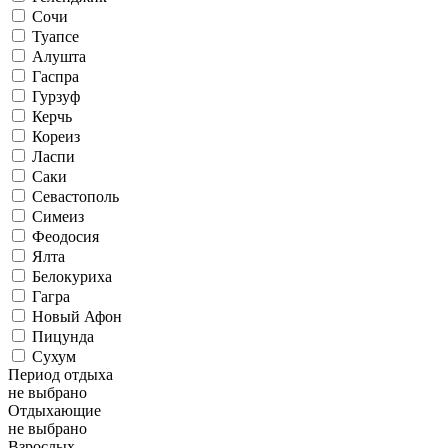
Сочи
Туапсе
Алушта
Гаспра
Гурзуф
Керчь
Кореиз
Ласпи
Саки
Севастополь
Симеиз
Феодосия
Ялта
Белокуриха
Гагра
Новый Афон
Пицунда
Сухум
Период отдыха
не выбрано
Отдыхающие
не выбрано
Взрослых