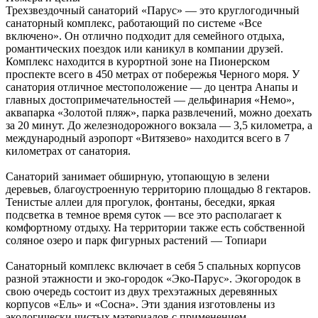
Трехзвездочный санаторий «Парус» — это круглогодичный
санаторный комплекс, работающий по системе «Все
включено». Он отлично подходит для семейного отдыха,
романтических поездок или каникул в компании друзей.
Комплекс находится в курортной зоне на Пионерском
проспекте всего в 450 метрах от побережья Черного моря. У
санатория отличное местоположение — до центра Анапы и
главных достопримечательностей — дельфинария «Немо»,
аквапарка «Золотой пляж», парка развлечений, можно доехать
за 20 минут. До железнодорожного вокзала — 3,5 километра, а
международный аэропорт «Витязево» находится всего в 7
километрах от санатория.
Санаторий занимает обширную, утопающую в зелени
деревьев, благоустроенную территорию площадью 8 гектаров.
Тенистые аллеи для прогулок, фонтаны, беседки, яркая
подсветка в темное время суток — все это располагает к
комфортному отдыху. На территории также есть собственной
соляное озеро и парк фигурных растений — Топиари
Санаторный комплекс включает в себя 5 спальных корпусов
разной этажности и эко-городок «Эко-Парус». Экогородок в
свою очередь состоит из двух трехэтажных деревянных
корпусов «Ель» и «Сосна». Эти здания изготовлены из
экологически чистых материалов с применением