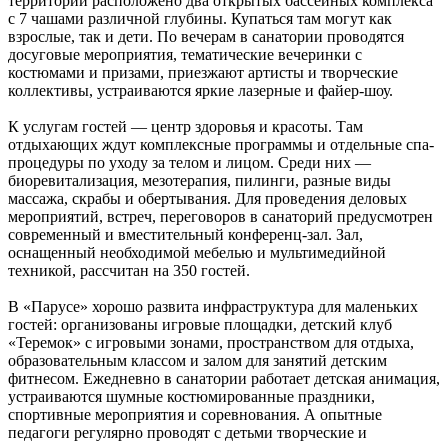
территории расположено два открытых бассейных комплекса
с 7 чашами различной глубины. Купаться там могут как
взрослые, так и дети. По вечерам в санатории проводятся
досуговые мероприятия, тематические вечеринки с
костюмами и призами, приезжают артисты и творческие
коллективы, устраиваются яркие лазерные и файер-шоу.
К услугам гостей — центр здоровья и красоты. Там
отдыхающих ждут комплексные программы и отдельные спа-
процедуры по уходу за телом и лицом. Среди них —
биоревитализация, мезотерапия, пилинги, разные виды
массажа, скрабы и обертывания. Для проведения деловых
мероприятий, встреч, переговоров в санаторий предусмотрен
современный и вместительный конференц-зал. Зал,
оснащенный необходимой мебелью и мультимедийной
техникой, рассчитан на 350 гостей.
В «Парусе» хорошо развита инфраструктура для маленьких
гостей: организованы игровые площадки, детский клуб
«Теремок» с игровыми зонами, пространством для отдыха,
образовательным классом и залом для занятий детским
фитнесом. Ежедневно в санатории работает детская анимация,
устраиваются шумные костюмированные праздники,
спортивные мероприятия и соревнования. А опытные
педагоги регулярно проводят с детьми творческие и