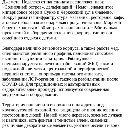
Джемете. Недалеко от пансионата расположен парк
«Солнечный остров», дельфинарий «Немо», знаменитое
кипарисовое озеро в Сукко и Черкесский аул в Фадеево.
Вокруг развитая инфраструктура: магазины, рестораны, кафе,
а также небольшая лесопарковая прогулочная зона. Морской
берег находится в 250 метрах от пансионата. «Рябинушка» –
прекрасный выбор для молодежного, корпоративного и
семейного отдыха с детьми.
Благодаря наличию лечебного корпуса, а также работе мед.
специалистов различного профиля, пансионат способен
выполнять функции санатория. «Рябинушка»
специализируется на лечении заболеваний ЖКТ, кожи и
подкожной клетчатки, центральной и периферической
нервной системы, опорно-двигательного аппарата,
заболеваний ЛОР-органов, а также на реабилитации после
COVID-19. Для традиционных и альтернативных
оздоровительных процедур используется современная
медтехника и оборудование.
Территория пансионата огорожена и находится под
круглосуточной охраной, т.е. защищена от проникновения
посторонних людей. На ней много деревьев, зеленых лужаек
и цветников, есть фонтан и тенистые аллеи, скамейки,
различные декоративные элементы, уютные беседки и зоны