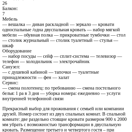
26
Балкон:
7
Мебель
— вешалка — диван раскладной — зеркало — кровати
односпальные /одна двуспальная кровать — набор мягкой
мебели — обувная полка — прикроватные тумбочки — стол
— столик журнальный — столик туалетный — стулья —
шкаф
Оборудование
— набор посуды — сейф — сплит-система — телевизор —
телефон — холодильник — электрочайник
Санузел:
— с душевой кабиной — тапочки — туалетные
принадлежности — фен — халат
Сервис:
— смена полотенец: по требованию — смена постельного
белья: 1 ра в 3 дня — уборка номера: ежедневно — услуги
внутренней телефонной связи
Прекрасный выбор для проживания с семьей или компании
друзей. Номер состоит из двух спальных комнат. В спальной
комнате: две раздельно стоящие кровати размером 900 х 2000
мм убрать с возможностью трансформации в двуспальную
кровать. Размещение третьего и четвертого гостя – при