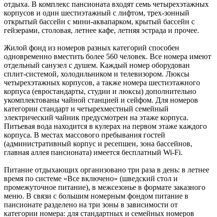
отдыха. В комплекс пансионата входят семь четырехэтажных
корпусов и один шестиэтажный с лифтом, трех-зонный
открытый бассейн с мини-аквапарком, крытый бассейн с
гейзерами, столовая, летнее кафе, летняя эстрада и прочее.
Жилой фонд из номеров разных категорий способен
одновременно вместить более 560 человек. Все номера имеют
отдельный санузел с душем. Каждый номер оборудован
сплит-системой, холодильником и телевизором. Люксы
четырехэтажных корпусов, а также номера шестиэтажного
корпуса (евростандарты, студии и люксы) дополнительно
укомплектованы чайной станцией и сейфом. Для номеров
категории стандарт и четырехместный семейный
электрический чайник предусмотрен на этаже корпуса.
Питьевая вода находится в кулерах на первом этаже каждого
корпуса. В местах массового пребывания гостей
(административный корпус и ресепшен, зона бассейнов,
главная аллея пансионата) имеется бесплатный Wi-Fi.
Питание отдыхающих организовано три раза в день: в летнее
время по системе «Все включено» (шведский стол и
промежуточное питание), в межсезонье в формате заказного
меню. В связи с большим номерным фондом питание в
пансионате разделено на три зоны в зависимости от
категории номера: для стандартных и семейных номеров