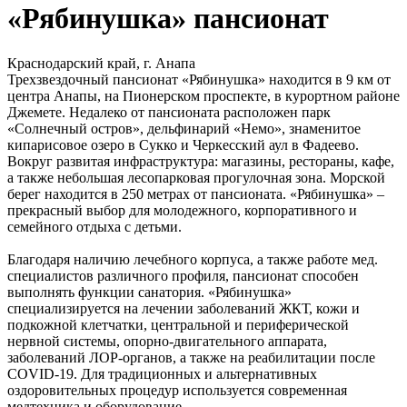
«Рябинушка» пансионат
Краснодарский край, г. Анапа
Трехзвездочный пансионат «Рябинушка» находится в 9 км от
центра Анапы, на Пионерском проспекте, в курортном районе
Джемете. Недалеко от пансионата расположен парк
«Солнечный остров», дельфинарий «Немо», знаменитое
кипарисовое озеро в Сукко и Черкесский аул в Фадеево.
Вокруг развитая инфраструктура: магазины, рестораны, кафе,
а также небольшая лесопарковая прогулочная зона. Морской
берег находится в 250 метрах от пансионата. «Рябинушка» –
прекрасный выбор для молодежного, корпоративного и
семейного отдыха с детьми.
Благодаря наличию лечебного корпуса, а также работе мед.
специалистов различного профиля, пансионат способен
выполнять функции санатория. «Рябинушка»
специализируется на лечении заболеваний ЖКТ, кожи и
подкожной клетчатки, центральной и периферической
нервной системы, опорно-двигательного аппарата,
заболеваний ЛОР-органов, а также на реабилитации после
COVID-19. Для традиционных и альтернативных
оздоровительных процедур используется современная
медтехника и оборудование.