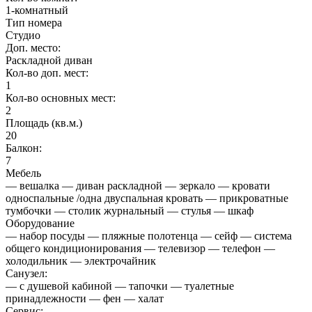
1-комнатный
Тип номера
Студио
Доп. место:
Раскладной диван
Кол-во доп. мест:
1
Кол-во основных мест:
2
Площадь (кв.м.)
20
Балкон:
7
Мебель
— вешалка — диван раскладной — зеркало — кровати
односпальные /одна двуспальная кровать — прикроватные
тумбочки — столик журнальный — стулья — шкаф
Оборудование
— набор посуды — пляжные полотенца — сейф — система
общего кондиционирования — телевизор — телефон —
холодильник — электрочайник
Санузел:
— с душевой кабиной — тапочки — туалетные
принадлежности — фен — халат
Сервис: