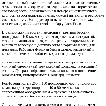
отведен первый этаж столовой; для люксов, расположенных в
четырехэтажных корпусах, отведено кафе на втором этаже
столовой; гости, проживающие в номерах шестиэтажного
корпуса (евростандарты, студии, люксы) питаются в ресторане
самого корпуса. На территории пансиона имеется также
летнее кафе, лобби- и фитобар и бар у бассейнов.
В распоряжении гостей пансионата - крытый бассейн
площадью в 100 кв. м с детским отделением и открытый,
сезонный мини-аквапарк, с подогревом. Открытый бассейн
включает взрослую и детскую зоны с горками и зону для
плавания. Работают финская баня и хамам, массажный и
косметологический кабинеты, spa-центр с джакузи.
Для любителей активного отдыха открыт тренажерный зал,
уличный спортивный тренажерный комплекс, настольный
теннис. Для разнообразного отдыха возможно посещение
библиотеки, кинопросмотры, бильярд, шахматы.
Конференц-зал на 200 и 110 посадочных мест, а также две
комнаты для переговоров на 40 и 80 мест каждая с
современным оборудованием – прекрасная возможность
сочетать отдых с бизнесом для деловых людей.
Днем и вечером на радость детям и взрослым проводятся