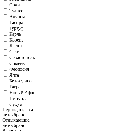
Сочи
Туапсе
Алушта
Гаспра
Гурзуф
Керчь
Кореиз
Ласпи
Саки
Севастополь
Симеиз
Феодосия
Ялта
Белокуриха
Гагра
Новый Афон
Пицунда
Сухум
Период отдыха
не выбрано
Отдыхающие
не выбрано
Взрослых