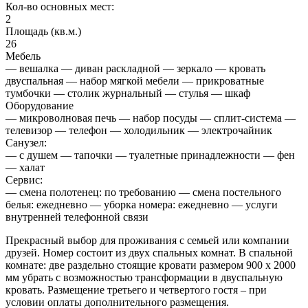
Кол-во основных мест:
2
Площадь (кв.м.)
26
Мебель
— вешалка — диван раскладной — зеркало — кровать
двуспальная — набор мягкой мебели — прикроватные
тумбочки — столик журнальный — стулья — шкаф
Оборудование
— микроволновая печь — набор посуды — сплит-система —
телевизор — телефон — холодильник — электрочайник
Санузел:
— с душем — тапочки — туалетные принадлежности — фен
— халат
Сервис:
— смена полотенец: по требованию — смена постельного
белья: ежедневно — уборка номера: ежедневно — услуги
внутренней телефонной связи
Прекрасный выбор для проживания с семьей или компании
друзей. Номер состоит из двух спальных комнат. В спальной
комнате: две раздельно стоящие кровати размером 900 х 2000
мм убрать с возможностью трансформации в двуспальную
кровать. Размещение третьего и четвертого гостя – при
условии оплаты дополнительного размещения.