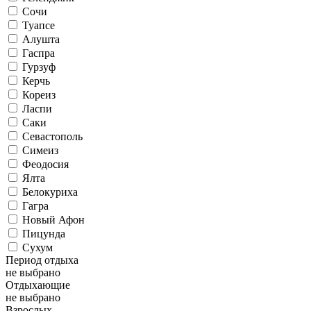
Сочи
Туапсе
Алушта
Гаспра
Гурзуф
Керчь
Кореиз
Ласпи
Саки
Севастополь
Симеиз
Феодосия
Ялта
Белокуриха
Гагра
Новый Афон
Пицунда
Сухум
Период отдыха
не выбрано
Отдыхающие
не выбрано
Взрослых