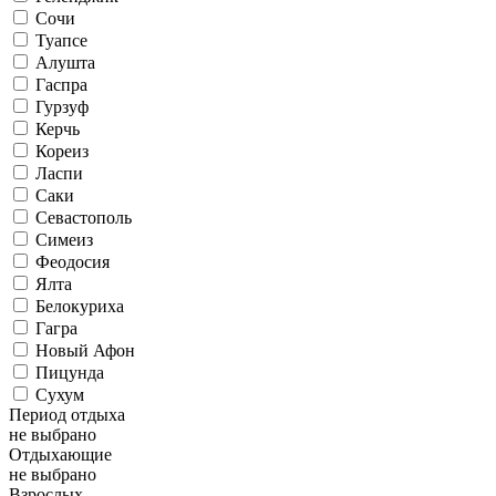
Сочи
Туапсе
Алушта
Гаспра
Гурзуф
Керчь
Кореиз
Ласпи
Саки
Севастополь
Симеиз
Феодосия
Ялта
Белокуриха
Гагра
Новый Афон
Пицунда
Сухум
Период отдыха
не выбрано
Отдыхающие
не выбрано
Взрослых