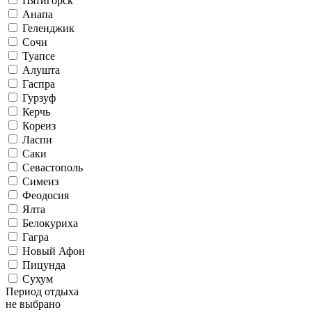
Пятигорск
Анапа
Геленджик
Сочи
Туапсе
Алушта
Гаспра
Гурзуф
Керчь
Кореиз
Ласпи
Саки
Севастополь
Симеиз
Феодосия
Ялта
Белокуриха
Гагра
Новый Афон
Пицунда
Сухум
Период отдыха
не выбрано