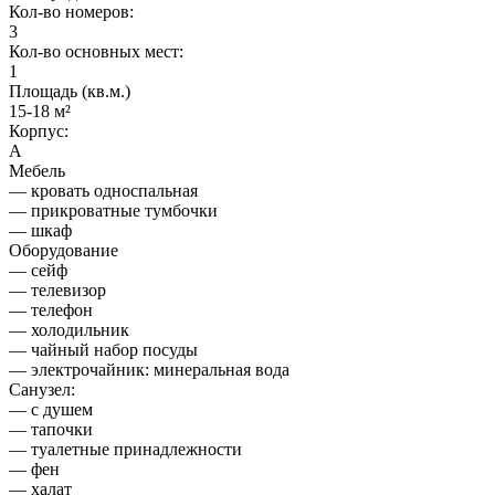
Кол-во номеров:
3
Кол-во основных мест:
1
Площадь (кв.м.)
15-18 м²
Корпус:
А
Мебель
— кровать односпальная
— прикроватные тумбочки
— шкаф
Оборудование
— сейф
— телевизор
— телефон
— холодильник
— чайный набор посуды
— электрочайник: минеральная вода
Санузел:
— с душем
— тапочки
— туалетные принадлежности
— фен
— халат