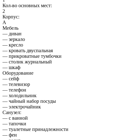
Кол-во основных мест:
2
Корпус:
А
Мебель
— диван
— зеркало
— кресло
— кровать двуспальная
— прикроватные тумбочки
— столик журнальный
— шкаф
Оборудование
— сейф
— телевизор
— телефон
— холодильник
— чайный набор посуды
— электрочайник
Санузел:
— с ванной
— тапочки
— туалетные принадлежности
— фен