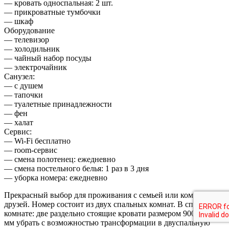
— кровать односпальная: 2 шт.
— прикроватные тумбочки
— шкаф
Оборудование
— телевизор
— холодильник
— чайный набор посуды
— электрочайник
Санузел:
— с душем
— тапочки
— туалетные принадлежности
— фен
— халат
Сервис:
— Wi-Fi бесплатно
— room-сервис
— смена полотенец: ежедневно
— смена постельного белья: 1 раз в 3 дня
— уборка номера: ежедневно
Прекрасный выбор для проживания с семьей или компании
друзей. Номер состоит из двух спальных комнат. В спальной
комнате: две раздельно стоящие кровати размером 900 х 2000
мм убрать с возможностью трансформации в двуспальную