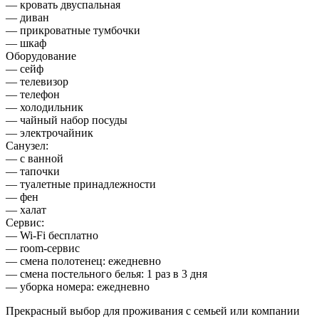
— кровать двуспальная
— диван
— прикроватные тумбочки
— шкаф
Оборудование
— сейф
— телевизор
— телефон
— холодильник
— чайный набор посуды
— электрочайник
Санузел:
— с ванной
— тапочки
— туалетные принадлежности
— фен
— халат
Сервис:
— Wi-Fi бесплатно
— room-сервис
— смена полотенец: ежедневно
— смена постельного белья: 1 раз в 3 дня
— уборка номера: ежедневно
Прекрасный выбор для проживания с семьей или компании