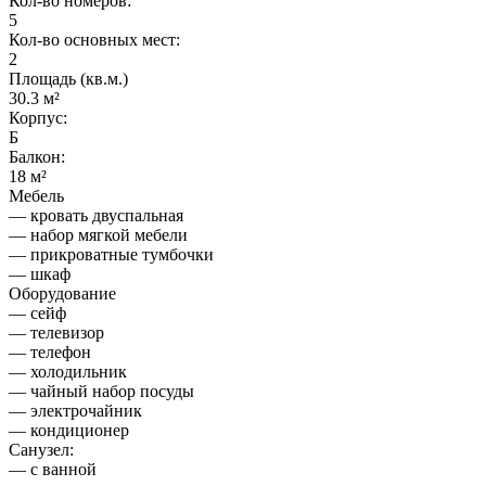
Кол-во номеров:
5
Кол-во основных мест:
2
Площадь (кв.м.)
30.3 м²
Корпус:
Б
Балкон:
18 м²
Мебель
— кровать двуспальная
— набор мягкой мебели
— прикроватные тумбочки
— шкаф
Оборудование
— сейф
— телевизор
— телефон
— холодильник
— чайный набор посуды
— электрочайник
— кондиционер
Санузел:
— с ванной