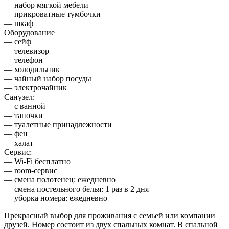
— набор мягкой мебели
— прикроватные тумбочки
— шкаф
Оборудование
— сейф
— телевизор
— телефон
— холодильник
— чайный набор посуды
— электрочайник
Санузел:
— с ванной
— тапочки
— туалетные принадлежности
— фен
— халат
Сервис:
— Wi-Fi бесплатно
— room-сервис
— смена полотенец: ежедневно
— смена постельного белья: 1 раз в 2 дня
— уборка номера: ежедневно
Прекрасный выбор для проживания с семьей или компании
друзей. Номер состоит из двух спальных комнат. В спальной