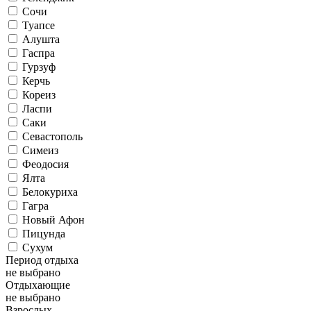
Сочи
Туапсе
Алушта
Гаспра
Гурзуф
Керчь
Кореиз
Ласпи
Саки
Севастополь
Симеиз
Феодосия
Ялта
Белокуриха
Гагра
Новый Афон
Пицунда
Сухум
Период отдыха
не выбрано
Отдыхающие
не выбрано
Взрослых