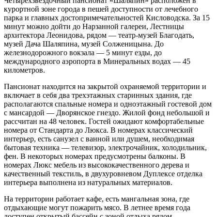
Четырехзвездочный пансионат «Шаляпин» расположен в
курортной зоне города в пешей доступности от лечебного
парка и главных достопримечательностей Кисловодска. За 15
минут можно дойти до Нарзанной галереи, Лестницы
архитектора Леонидова, рядом — театр-музей Благодать,
музей Дача Шаляпина, музей Солженицына. До
железнодорожного вокзала — 5 минут езды, до
международного аэропорта в Минеральных водах — 45
километров.
Пансионат находится на закрытой охраняемой территории и
включает в себя два трехэтажных старинных здания, где
располагаются спальные номера и одноэтажный гостевой дом
с мансардой — Дворянское гнездо. Жилой фонд небольшой и
рассчитан на 48 человек. Гостей ожидают комфортабельные
номера от Стандарта до Люкса. В номерах классический
интерьер, есть санузел с ванной или душем, необходимая
бытовая техника — телевизор, электрочайник, холодильник,
фен. В некоторых номерах предусмотрены балконы. В
номерах Люкс мебель из высококачественного дерева и
качественный текстиль, в двухуровневом Дуплексе отделка
интерьера выполнена из натуральных материалов.
На территории работает кафе, есть мангальная зона, где
отдыхающие могут пожарить мясо. В летнее время года
доступен открытый бассейн с зоной отдыха рядом.