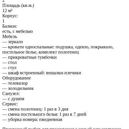
2
Площадь (кв.м.)
12 м²
Корпус:
1
Балкон:
есть, с мебелью
Мебель
— зеркало
— кровати односпальные: подушка, одеяло, покрывало,
постельное белье, комплект полотенец
— прикроватные тумбочки
— стол
— стул
— шкаф встроенный: вешалки-плечики
Оборудование
— телевизор
— холодильник
Санузел:
— с душем
Сервис:
— смена полотенец: 1 раз в 3 дня
— смена постельного белья: 1 раз в 7 дней
— уборка номера: ежедневная