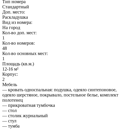
Тип номера
Стандартный
Доп. место:
Раскладушка
Вид из номера:
На город
Кол-во доп. мест:
1
Кол-во номеров:
48
Кол-во основных мест:
1
Площадь (кв.м.)
12-16 м²
Корпус:
2
Мебель
— кровать односпальная: подушка, одеяло синтепоновое,
одеяло шерстяное, покрывало, постельное белье, комплект
полотенец
— прикроватная тумбочка
— стол
— столик журнальный
— стул
— тумба