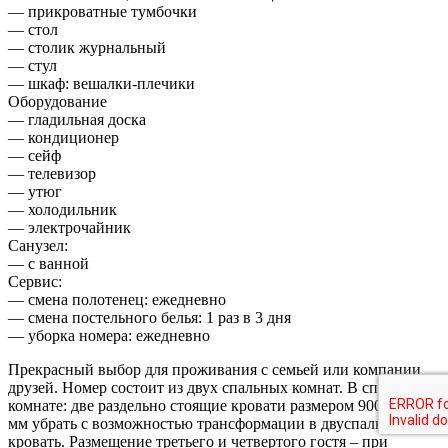
— прикроватные тумбочки
— стол
— столик журнальный
— стул
— шкаф: вешалки-плечики
Оборудование
— гладильная доска
— кондиционер
— сейф
— телевизор
— утюг
— холодильник
— электрочайник
Санузел:
— с ванной
Сервис:
— смена полотенец: ежедневно
— смена постельного белья: 1 раз в 3 дня
— уборка номера: ежедневно
Прекрасный выбор для проживания с семьей или компании
друзей. Номер состоит из двух спальных комнат. В спальной
комнате: две раздельно стоящие кровати размером 900 х 2000
мм убрать с возможностью трансформации в двуспальную
кровать. Размещение третьего и четвертого гостя – при