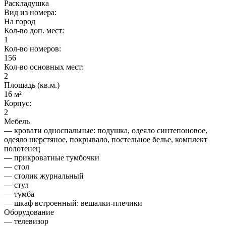
Раскладушка
Вид из номера:
На город
Кол-во доп. мест:
1
Кол-во номеров:
156
Кол-во основных мест:
2
Площадь (кв.м.)
16 м²
Корпус:
2
Мебель
— кровати односпальные: подушка, одеяло синтепоновое,
одеяло шерстяное, покрывало, постельное белье, комплект
полотенец
— прикроватные тумбочки
— стол
— столик журнальный
— стул
— тумба
— шкаф встроенный: вешалки-плечики
Оборудование
— телевизор