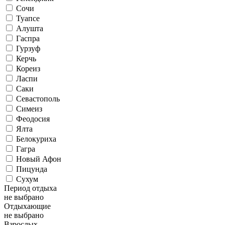
Сочи
Туапсе
Алушта
Гаспра
Гурзуф
Керчь
Кореиз
Ласпи
Саки
Севастополь
Симеиз
Феодосия
Ялта
Белокуриха
Гагра
Новый Афон
Пицунда
Сухум
Период отдыха
не выбрано
Отдыхающие
не выбрано
Взрослых