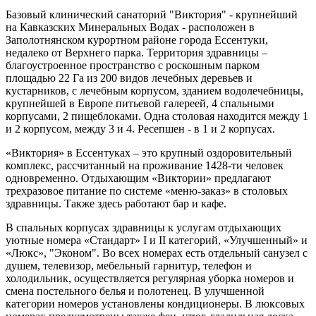
Базовый клинический санаторий "Виктория" - крупнейший
на Кавказских Минеральных Водах - расположен в
Заполотнянском курортном районе города Ессентуки,
недалеко от Верхнего парка. Территория здравницы –
благоустроенное пространство с роскошным парком
площадью 22 Га из 200 видов лечебных деревьев и
кустарников, с лечебным корпусом, зданием водолечебницы,
крупнейшей в Европе питьевой галереей, 4 спальными
корпусами, 2 пищеблоками. Одна столовая находится между 1
и 2 корпусом, между 3 и 4. Ресепшен - в 1 и 2 корпусах.
«Виктория» в Ессентуках ‒ это крупный оздоровительный
комплекс, рассчитанный на проживание 1428-ти человек
одновременно. Отдыхающим «Виктории» предлагают
трехразовое питание по системе «меню-заказ» в столовых
здравницы. Также здесь работают бар и кафе.
В спальных корпусах здравницы к услугам отдыхающих
уютные номера «Стандарт» I и II категорий, «Улучшенный» и
«Люкс», "Эконом". Во всех номерах есть отдельный санузел с
душем, телевизор, мебельный гарнитур, телефон и
холодильник, осуществляется регулярная уборка номеров и
смена постельного белья и полотенец. В улучшенной
категории номеров установлены кондиционеры. В люксовых