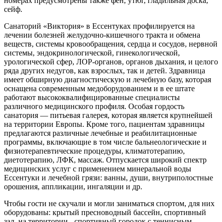
номерах предусмотрены также фен, утюг, гладильная доска,
сейф.
Санаторий «Виктория» в Ессентуках профилируется на
лечении болезней желудочно-кишечного тракта и обмена
веществ, системы кровообращения, сердца и сосудов, нервной
системы, эндокринологической, гинекологической,
урологической сфер, ЛОР-органов, органов дыхания, и целого
ряда других недугов, как взрослых, так и детей. Здравница
имеет обширную диагностическую и лечебную базу, которая
оснащена современным медоборудованием и в ее штате
работают высококвалифицированные специалисты
различного медицинского профиля. Особая гордость
санатория — питьевая галерея, которая является крупнейшей
на территории Европы. Кроме того, пациентам здравницы
предлагаются различные лечебные и реабилитационные
программы, включающие в том числе бальнеологические и
физиотерапевтические процедуры, климатотерапию,
диетотерапию, ЛФК, массаж. Отпускается широкий спектр
медицинских услуг с применением минеральной воды
Ессентуки и лечебной грязи: ванны, души, внутриполостные
орошения, аппликации, ингаляции и др.
Чтобы гости не скучали и могли заниматься спортом, для них
оборудованы: крытый пресноводный бассейн, спортивный
зал, на территории - спортивный городок с теннисным