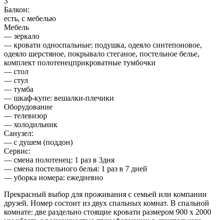
3
Балкон:
есть, с мебелью
Мебель
— зеркало
— кровати односпальные: подушка, одеяло синтепоновое,
одеяло шерстяное, покрывало стеганое, постельное белье,
комплект полотенецприкроватные тумбочки
— стол
— стул
— тумба
— шкаф-купе: вешалки-плечики
Оборудование
— телевизор
— холодильник
Санузел:
— с душем (поддон)
Сервис:
— смена полотенец: 1 раз в 3дня
— смена постельного белья: 1 раз в 7 дней
— уборка номера: ежедневно
Прекрасный выбор для проживания с семьей или компании
друзей. Номер состоит из двух спальных комнат. В спальной
комнате: две раздельно стоящие кровати размером 900 х 2000