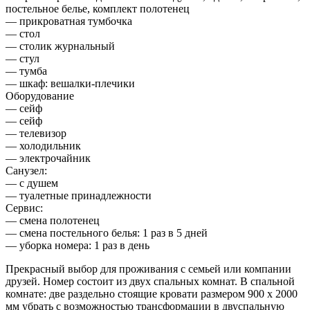
постельное белье, комплект полотенец
— прикроватная тумбочка
— стол
— столик журнальный
— стул
— тумба
— шкаф: вешалки-плечики
Оборудование
— сейф
— сейф
— телевизор
— холодильник
— электрочайник
Санузел:
— с душем
— туалетные принадлежности
Сервис:
— смена полотенец
— смена постельного белья: 1 раз в 5 дней
— уборка номера: 1 раз в день
Прекрасный выбор для проживания с семьей или компании
друзей. Номер состоит из двух спальных комнат. В спальной
комнате: две раздельно стоящие кровати размером 900 х 2000
мм убрать с возможностью трансформации в двуспальную