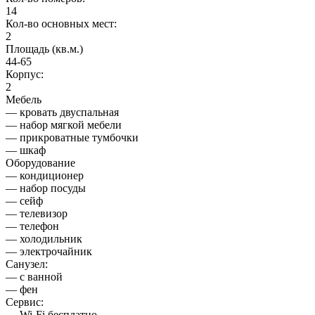
14
Кол-во основных мест:
2
Площадь (кв.м.)
44-65
Корпус:
2
Мебель
— кровать двуспальная
— набор мягкой мебели
— прикроватные тумбочки
— шкаф
Оборудование
— кондиционер
— набор посуды
— сейф
— телевизор
— телефон
— холодильник
— электрочайник
Санузел:
— с ванной
— фен
Сервис:
— Wi-Fi бесплатно