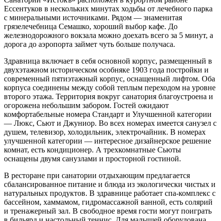
Ессентуков в нескольких минутах ходьбы от лечебного парка
с минеральными источниками. Рядом — знаменитая
грязелечебница Семашко, хороший выбор кафе. До
железнодорожного вокзала можно доехать всего за 5 минут, а
дорога до аэропорта займет чуть больше получаса.
Здравница включает в себя основной корпус, размещенный в
двухэтажном историческом особняке 1903 года постройки и
современный пятиэтажный корпус, оснащенный лифтом. Оба
корпуса соединены между собой теплым переходом на уровне
второго этажа. Территория вокруг санатория благоустроена и
огорожена небольшим забором. Гостей ожидают
комфортабельные номера Стандарт и Улучшенной категории
— Люкс, Сьют и Джуниор. Во всех номерах имеется санузел с
душем, телевизор, холодильник, электрочайник. В номерах
улучшенной категории — интересное дизайнерское решение
комнат, есть кондиционер. А трехкомнатные Сьюты
оснащены двумя санузлами и просторной гостиной.
В ресторане при санатории отдыхающим предлагается
сбалансированное питание и блюда из экологически чистых и
натуральных продуктов. В здравнице работает спа-комплекс с
бассейном, хаммамом, гидромассажной ванной, есть солярий
и тренажерный зал. В свободное время гости могут поиграть
в бильярд и настольный теннис. Для малышей оборудована