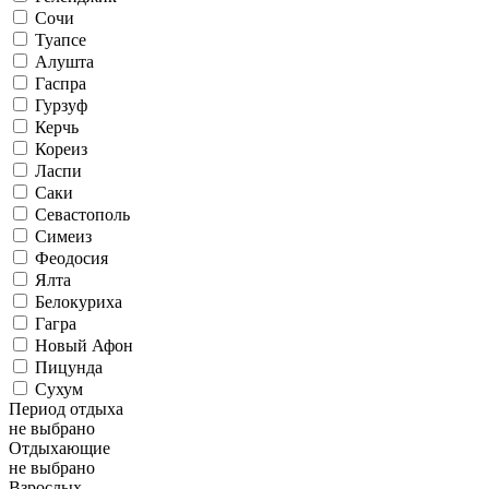
Сочи
Туапсе
Алушта
Гаспра
Гурзуф
Керчь
Кореиз
Ласпи
Саки
Севастополь
Симеиз
Феодосия
Ялта
Белокуриха
Гагра
Новый Афон
Пицунда
Сухум
Период отдыха
не выбрано
Отдыхающие
не выбрано
Взрослых