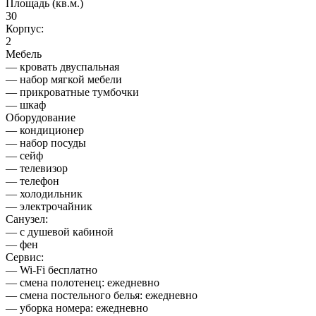
Площадь (кв.м.)
30
Корпус:
2
Мебель
— кровать двуспальная
— набор мягкой мебели
— прикроватные тумбочки
— шкаф
Оборудование
— кондиционер
— набор посуды
— сейф
— телевизор
— телефон
— холодильник
— электрочайник
Санузел:
— с душевой кабиной
— фен
Сервис:
— Wi-Fi бесплатно
— смена полотенец: ежедневно
— смена постельного белья: ежедневно
— уборка номера: ежедневно