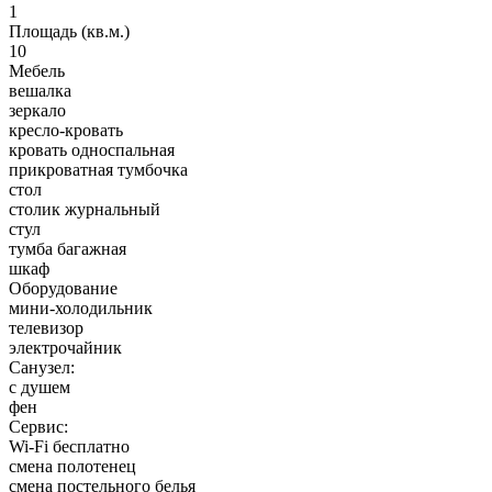
1
Площадь (кв.м.)
10
Мебель
вешалка
зеркало
кресло-кровать
кровать односпальная
прикроватная тумбочка
стол
столик журнальный
стул
тумба багажная
шкаф
Оборудование
мини-холодильник
телевизор
электрочайник
Санузел:
с душем
фен
Сервис:
Wi-Fi бесплатно
смена полотенец
смена постельного белья