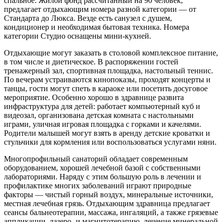
спальное. Жилой фонд рассчитанный на 90 человек,
предлагает отдыхающим номера разной категории — от
Стандарта до Люкса. Везде есть санузел с душем,
кондиционер и необходимая бытовая техника. Номера
категории Студио оснащены мини-кухней.
Отдыхающие могут заказать в столовой комплексное питание,
в том числе и диетическое. В распоряжении гостей
тренажерный зал, спортивная площадка, настольный теннис.
По вечерам устраиваются кинопоказы, проходят концерты и
танцы, гости могут спеть в караоке или посетить досуговое
мероприятие. Особенно хорошо в здравнице развита
инфраструктура для детей: работает компьютерный куб и
видеозал, организована детская комната с настольными
играми, уличная игровая площадка с горками и качелями.
Родители малышей могут взять в аренду детские кроватки и
стульчики для кормления или воспользоваться услугами няни.
Многопрофильный санаторий обладает современным
оборудованием, хорошей лечебной базой с собственными
лабораториями. Наряду с этим большую роль в лечении и
профилактике многих заболеваний играют природные
факторы — чистый горный воздух, минеральные источники,
местная лечебная грязь. Отдыхающим здравница предлагает
сеансы бальнеотерапии, массажа, ингаляций, а также грязевые
аппликации, лазеро- и магнитотерапию, лечение минеральной