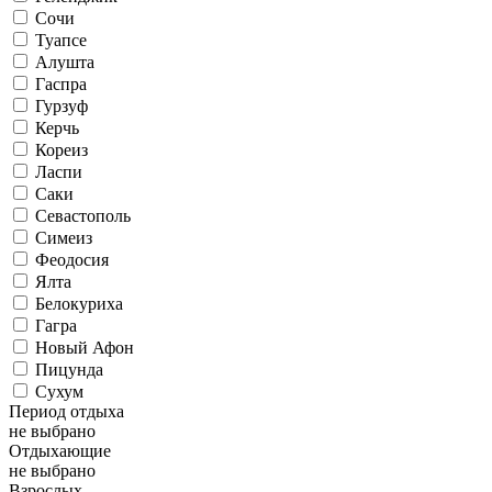
Сочи
Туапсе
Алушта
Гаспра
Гурзуф
Керчь
Кореиз
Ласпи
Саки
Севастополь
Симеиз
Феодосия
Ялта
Белокуриха
Гагра
Новый Афон
Пицунда
Сухум
Период отдыха
не выбрано
Отдыхающие
не выбрано
Взрослых