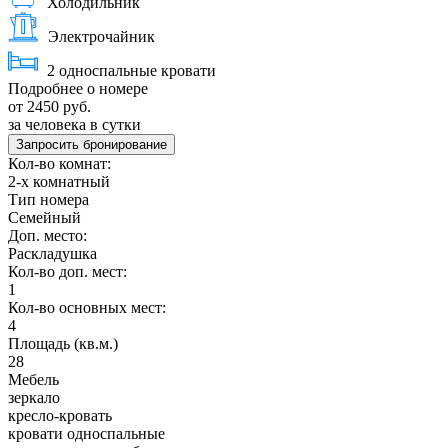
Холодильник
Электрочайник
2 односпальные кровати
Подробнее о номере
от 2450 руб.
за человека в сутки
Запросить бронирование
Кол-во комнат:
2-х комнатный
Тип номера
Семейный
Доп. место:
Раскладушка
Кол-во доп. мест:
1
Кол-во основных мест:
4
Площадь (кв.м.)
28
Мебель
зеркало
кресло-кровать
кровати односпальные