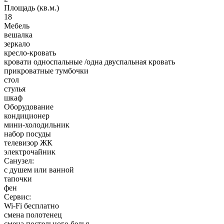
Площадь (кв.м.)
18
Мебель
вешалка
зеркало
кресло-кровать
кровати односпальные /одна двуспальная кровать
прикроватные тумбочки
стол
стулья
шкаф
Оборудование
кондиционер
мини-холодильник
набор посуды
телевизор ЖК
электрочайник
Санузел:
с душем или ванной
тапочки
фен
Сервис:
Wi-Fi бесплатно
смена полотенец
смена постельного белья