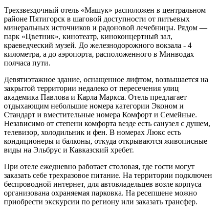
Трехзвездочный отель «Машук» расположен в центральном
районе Пятигорск в шаговой доступности от питьевых
минеральных источников и радоновой лечебницы. Рядом —
парк «Цветник», кинотеатр, киноконцертный зал,
краеведческий музей. До железнодорожного вокзала - 4
километра, а до аэропорта, расположенного в Минводах —
полчаса пути.
Девятиэтажное здание, оснащенное лифтом, возвышается на
закрытой территории недалеко от пересечения улиц
академика Павлова и Карла Маркса. Отель предлагает
отдыхающим небольшие номера категории Эконом и
Стандарт и вместительные номера Комфорт и Семейные.
Независимо от степени комфорта везде есть санузел с душем,
телевизор, холодильник и фен. В номерах Люкс есть
кондиционеры и балконы, откуда открываются живописные
виды на Эльбрус и Кавказский хребет.
При отеле ежедневно работает столовая, где гости могут
заказать себе трехразовое питание. На территории подключен
беспроводной интернет, для автовладельцев возле корпуса
организована охраняемая парковка. На ресепшене можно
приобрести экскурсии по региону или заказать трансфер.