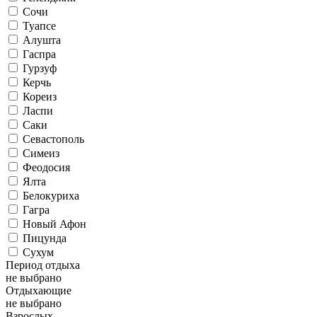
Сочи
Туапсе
Алушта
Гаспра
Гурзуф
Керчь
Кореиз
Ласпи
Саки
Севастополь
Симеиз
Феодосия
Ялта
Белокуриха
Гагра
Новый Афон
Пицунда
Сухум
Период отдыха
не выбрано
Отдыхающие
не выбрано
Взрослых