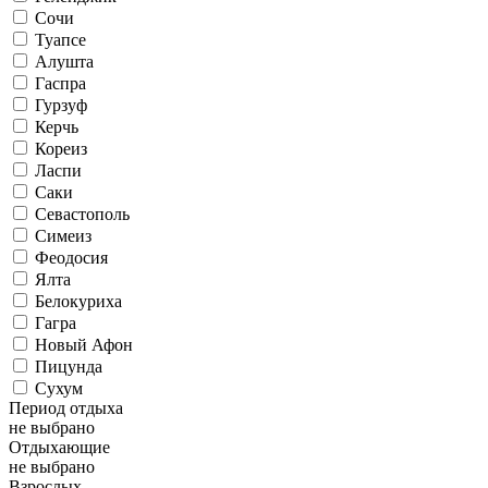
Сочи
Туапсе
Алушта
Гаспра
Гурзуф
Керчь
Кореиз
Ласпи
Саки
Севастополь
Симеиз
Феодосия
Ялта
Белокуриха
Гагра
Новый Афон
Пицунда
Сухум
Период отдыха
не выбрано
Отдыхающие
не выбрано
Взрослых