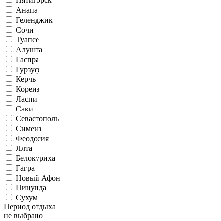
Пятигорск
Анапа
Геленджик
Сочи
Туапсе
Алушта
Гаспра
Гурзуф
Керчь
Кореиз
Ласпи
Саки
Севастополь
Симеиз
Феодосия
Ялта
Белокуриха
Гагра
Новый Афон
Пицунда
Сухум
Период отдыха
не выбрано