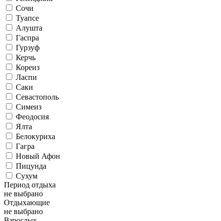
Сочи
Туапсе
Алушта
Гаспра
Гурзуф
Керчь
Кореиз
Ласпи
Саки
Севастополь
Симеиз
Феодосия
Ялта
Белокуриха
Гагра
Новый Афон
Пицунда
Сухум
Период отдыха
не выбрано
Отдыхающие
не выбрано
Взрослых