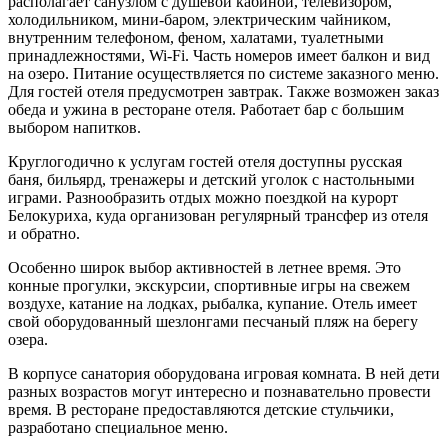
располагает санузлом с душевой кабиной, телевизором,
холодильником, мини-баром, электрическим чайником,
внутренним телефоном, феном, халатами, туалетными
принадлежностями, Wi-Fi. Часть номеров имеет балкон и вид
на озеро. Питание осуществляется по системе заказного меню.
Для гостей отеля предусмотрен завтрак. Также возможен заказ
обеда и ужина в ресторане отеля. Работает бар с большим
выбором напитков.
Круглогодично к услугам гостей отеля доступны русская
баня, бильярд, тренажеры и детский уголок с настольными
играми. Разнообразить отдых можно поездкой на курорт
Белокуриха, куда организован регулярный трансфер из отеля
и обратно.
Особенно широк выбор активностей в летнее время. Это
конные прогулки, экскурсии, спортивные игры на свежем
воздухе, катание на лодках, рыбалка, купание. Отель имеет
свой оборудованный шезлонгами песчаный пляж на берегу
озера.
В корпусе санатория оборудована игровая комната. В ней дети
разных возрастов могут интересно и познавательно провести
время. В ресторане предоставляются детские стульчики,
разработано специальное меню.