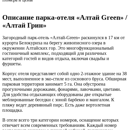
Описание парка-отеля «Алтай Green» /
«Алтай Грин»
Загородный парк-отель «Алтай-Green» раскинулся в 17 км от
курорта Белокуриха на берегу живописного озера в
окружении Алтайских гор. Это многофункциональный
гостиничный комплекс, подходящий для различных
категорий гостей и видов отдыха, включая свадьбы и
фуршеты.
Корпус отеля представляет собой одно 2-этажное здание на 38
мест, выполненное в эко-стиле из соснового бруса. Обширная
парковая территория занимает 5 га. Она обустроена
прогулочными дорожками, фонарями, лавочками, цветами.
Для удобства отдыхающих оборудованы две открытые
меблированные беседки с зоной барбекю и мангалом. К
пляжу ведет деревянный пирс. Есть даже вертолетная
площадка.
В отеле всего три категории номеров, оснащение которых
отвечает всем современных требованиям. Каждый номер