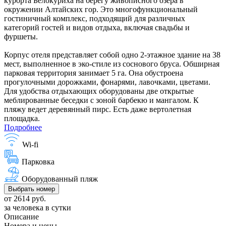
курорта Белокуриха на берегу живописного озера в
окружении Алтайских гор. Это многофункциональный
гостиничный комплекс, подходящий для различных
категорий гостей и видов отдыха, включая свадьбы и
фуршеты.
Корпус отеля представляет собой одно 2-этажное здание на 38
мест, выполненное в эко-стиле из соснового бруса. Обширная
парковая территория занимает 5 га. Она обустроена
прогулочными дорожками, фонарями, лавочками, цветами.
Для удобства отдыхающих оборудованы две открытые
меблированные беседки с зоной барбекю и мангалом. К
пляжу ведет деревянный пирс. Есть даже вертолетная
площадка.
Подробнее
Wi-fi
Парковка
Оборудованный пляж
Выбрать номер
от 2614 руб.
за человека в сутки
Описание
Номера и цены