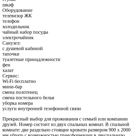
шкаф
Оборудование
телевизор ЖК
телефон
холодильник
чайный набор посуды
электрочайник
Санузел:
с душевой кабиной
тапочки
туалетные принадлежности
фен
халат
Сервис:
Wi-Fi бесплатно
мини-бар
смена полотенец
смена постельного белья
уборка номера
услуги внутренней телефонной связи
Прекрасный выбор для проживания с семьей или компании
друзей. Номер состоит из двух спальных комнат. В спальной
комнате: две раздельно стоящие кровати размером 900 х 2000
мм убрать с возможностью трансформации в двуспальную