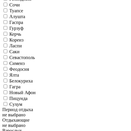
Сочи
Туапсе
Алушта
Гаспра
Гурзуф
Керчь
Кореиз
Ласпи
Саки
Севастополь
Симеиз
Феодосия
Ялта
Белокуриха
Гагра
Новый Афон
Пицунда
Сухум
Период отдыха
не выбрано
Отдыхающие
не выбрано
Взрослых