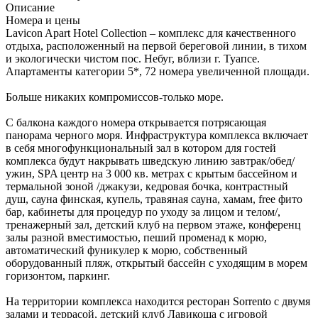
Описание
Номера и цены
Lavicon Apart Hotel Collection – комплекс для качественного
отдыха, расположенный на первой береговой линии, в тихом
и экологически чистом пос. Небуг, вблизи г. Туапсе.
Апартаменты категории 5*, 72 номера увеличенной площади.
Больше никаких компромиссов-только море.
С балкона каждого номера открывается потрясающая
панорама черного моря. Инфраструктура комплекса включает
в себя многофункциональный зал в котором для гостей
комплекса будут накрывать шведскую линию завтрак/обед/
ужин, SPA центр на 3 000 кв. метрах с крытым бассейном и
термальной зоной /джакузи, кедровая бочка, контрастный
душ, сауна финская, купель, травяная сауна, хамам, free фито
бар, кабинеты для процедур по уходу за лицом и телом/,
тренажерный зал, детский клуб на первом этаже, конференц
залы разной вместимостью, пеший променад к морю,
автоматический фуникулер к морю, собственный
оборудованный пляж, открытый бассейн с уходящим в морем
горизонтом, паркинг.
На территории комплекса находится ресторан Sorrento с двумя
залами и террасой, детский клуб Лавикоша с игровой