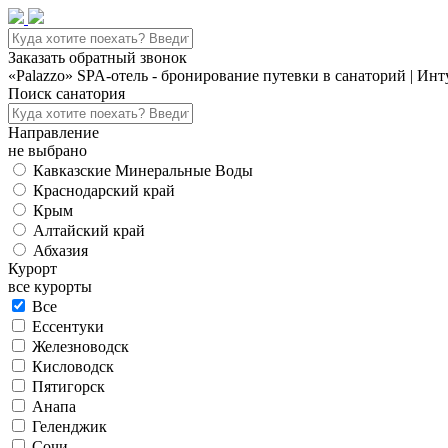
Заказать обратный звонок
«Palazzo» SPA-отель - бронирование путевки в санаторий | Ин
Поиск санатория
Направление
не выбрано
Кавказские Минеральные Воды
Краснодарский край
Крым
Алтайский край
Абхазия
Курорт
все курорты
Все
Ессентуки
Железноводск
Кисловодск
Пятигорск
Анапа
Геленджик
Сочи