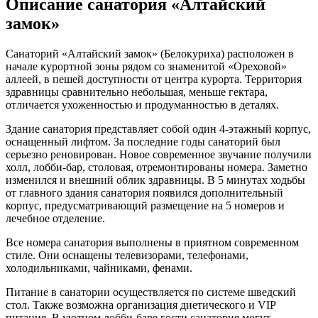
Описание санатория «Алтайский
замок»
Санаторий «Алтайский замок» (Белокуриха) расположен в
начале курортной зоны рядом со знаменитой «Ореховой»
аллеей, в пешей доступности от центра курорта. Территория
здравницы сравнительно небольшая, меньше гектара,
отличается ухоженностью и продуманностью в деталях.
Здание санатория представляет собой один 4-этажный корпус,
оснащенный лифтом. За последние годы санаторий был
серьезно реновирован. Новое современное звучание получили
холл, лобби-бар, столовая, отремонтированы номера. Заметно
изменился и внешний облик здравницы. В 5 минутах ходьбы
от главного здания санатория появился дополнительный
корпус, предусматривающий размещение на 5 номеров и
лечебное отделение.
Все номера санатория выполнены в приятном современном
стиле. Они оснащены телевизорами, телефонами,
холодильниками, чайниками, фенами.
Питание в санатории осуществляется по системе шведский
стол. Также возможна организация диетического и VIP
питания. В уютном лобби-баре гости санатория могут