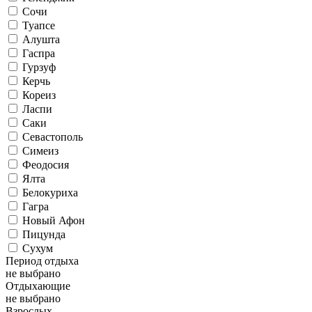
Сочи
Туапсе
Алушта
Гаспра
Гурзуф
Керчь
Кореиз
Ласпи
Саки
Севастополь
Симеиз
Феодосия
Ялта
Белокуриха
Гагра
Новый Афон
Пицунда
Сухум
Период отдыха
не выбрано
Отдыхающие
не выбрано
Взрослых