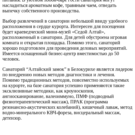
насладиться ароматным кофе, травяным чаем, отведать
выпечку собственного производства.
Выбор развлечений в санатории небольшой ввиду удобного
расположения в сердце курорта. Интересен для посещения
будет краеведческий мини-музей «Седой Алтай»,
расположенный в санатории. Для детей обустроена игровая
комната и открытая площадка. Помимо этого, санаторий
хорошо подготовлен для проведения деловых мероприятий.
Имеется оснащенный бизнес-центр вместимостью до 50
человек.
Санаторий “Алтайский замок” в Белокурихе является лидером
по внедрению новых методов диагностики и лечения.
Помимо традиционных методов, повсеместно используемых
на курорте, на базе санатория успешно применяются такие
эксклюзивные методики, как кроуноскопия,
ангиосканирование, валеоиммуно, ПМФ (подводный
физиотерапевтический массаж), ПРАК (программа
резонансно-акустических колебаний), кишечный лаваж, метод
водно-минерального КВЧ-фореза, висцеральный массаж,
детензор.